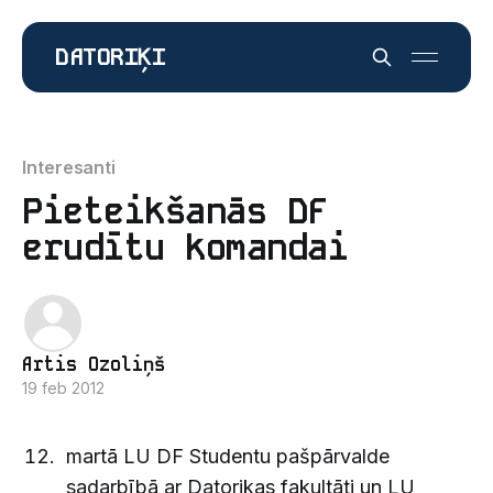
DATORIĶI
Interesanti
Pieteikšanās DF
erudītu komandai
Artis Ozoliņš
19 feb 2012
martā LU DF Studentu pašpārvalde
sadarbībā ar Datorikas fakultāti un LU