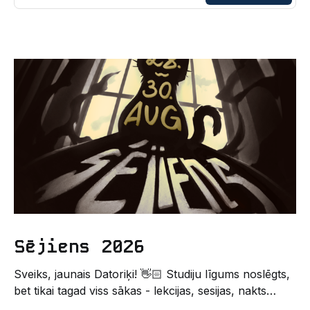
Sējiens 2026
Sveiks, jaunais Datoriķi! 👋🏻 Studiju līgums noslēgts,
bet tikai tagad viss sākas - lekcijas, sesijas, nakts
kodēšanas un, protams, neaizmirstami piedzīvojumi.