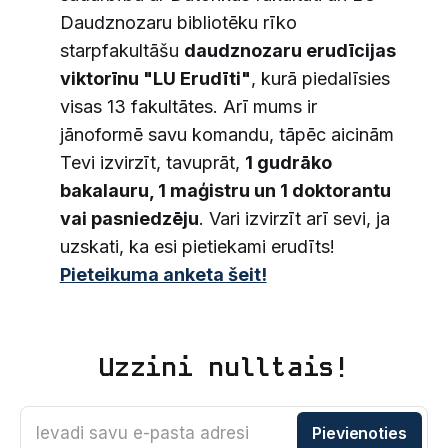
Daudznozaru bibliotēku rīko
starpfakultāšu
daudznozaru erudīcijas
viktorīnu "LU Erudīti"
, kurā piedalīsies
visas 13 fakultātes. Arī mums ir
jānoformē savu komandu, tāpēc aicinām
Tevi izvirzīt, tavuprāt,
1 gudrāko
bakalauru, 1 maģistru un 1 doktorantu
vai pasniedzēju
. Vari izvirzīt arī sevi, ja
uzskati, ka esi pietiekami erudīts!
Pieteikuma anketa šeit!
Uzzini nulltais!
Ievadi savu e-pasta adresi
Pievienoties