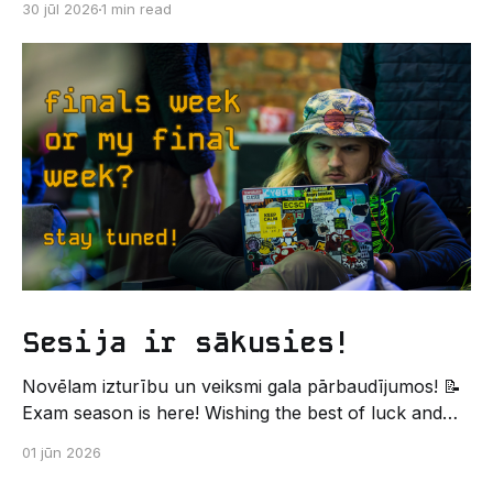
30 jūl 2026
1 min read
Un kas gan būtu labāks veids, kā iepazīt savu jauno
dzīvi LU EZTF datoriķu vidē, par došanos uz
leģendāro “Sējienu”? 🐱 Šī pirmsaristoteļa nometne
palīdzēs tev iegūt pirmos draugus, ieskatu studenta
Sesija ir sākusies!
Novēlam izturību un veiksmi gala pārbaudījumos! 📝
Exam season is here! Wishing the best of luck and
strength in the final exams! ✍️ – Datorikas studējošo
01 jūn 2026
pašpārvaldes komunikācijas virziens