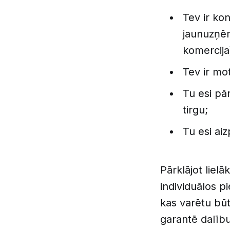
Tev ir kon
jaunuzņēm
komercija
Tev ir mo
Tu esi pār
tirgu;
Tu esi aiz
Pārklājot liel
individuālos p
kas varētu b
garantē dalīb