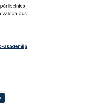
pārliecinies
a valoda būs
up-akademija
s