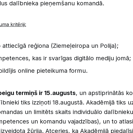
ldus dalībnieka pieņemšanu komandā.
ma kritēriji:
 attiecīgā reģiona (Ziemeļeiropa un Polija);
mpetences, kas ir svarīgas digitālo mediju jomā;
pildījis online pieteikuma formu.
beigu termiņš ir 15.augusts
, un apstiprinātās 
lībnieki tiks izziņoti 18.augustā. Akadēmijā tiks
omandas un limitēts skaits individuālo dalībnie
mpetences un komandu vajadzības), un to atlasi
zveidota žūrija. Atceries, ka Akadēmijā piedalīsi