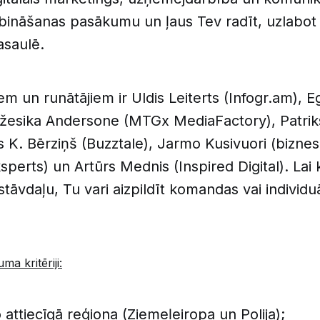
ibināšanas pasākumu un ļaus Tev radīt, uzlabot
asaulē.
m un runātājiem ir Uldis Leiterts (Infogr.am), E
 Džesika Andersone (MTGx MediaFactory), Patri
 K. Bērziņš (Buzztale), Jarmo Kusivuori (bizne
perts) un Artūrs Mednis (Inspired Digital). Lai 
tāvdaļu, Tu vari aizpildīt komandas vai individu
a kritēriji:
 attiecīgā reģiona (Ziemeļeiropa un Polija);