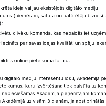
krēta ideja vai jau eksistējošs digitālo mediju
ums (piemēram, satura un patērētāju biznesi 
);
tivētu cilvēku komanda, kas nebaidās iet uzņēm
liecināts par savas idejas kvalitāti un spēju ieka
pildījis online pieteikuma formu.
āku digitālo mediju interesentu loku, Akadēmija p
ieteikumus, kuru izvērtēšana tiek balstīta uz 
ūt nepieciešamas Akadēmijā pieņemtajām koma
u Akadēmijā uz visām 3 dienām, ja apstiprinātā