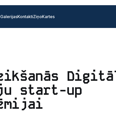
i
Galerijas
Kontakti
Ziņo
Kartes
eikšanās Digitā
ju start-up
ēmijai