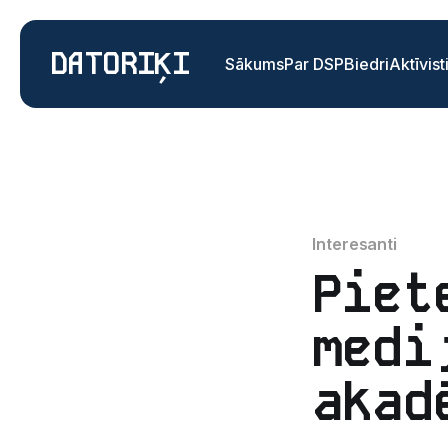
DATORIĶI
Sākums
Par DSP
Biedri
Aktīvist
Interesanti
Piet
medi
akad