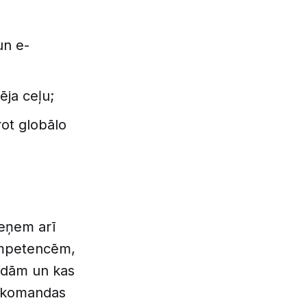
un e-
ēja ceļu;
rot globālo
ieņem arī
kompetencēm,
ndām un kas
s komandas