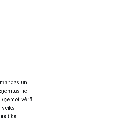
komandas un
 uzņemtas ne
ku (ņemot vērā
 veiks
es tikai