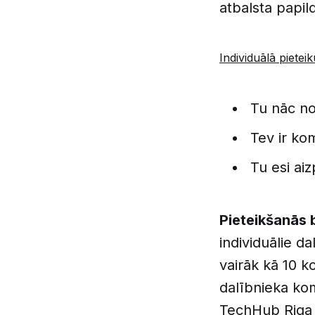
atbalsta papi
Individuālā pieteiku
Tu nāc no
Tev ir ko
Tu esi aiz
Pieteikšanās 
individuālie da
vairāk kā 10 k
dalībnieka ko
TechHub Riga i