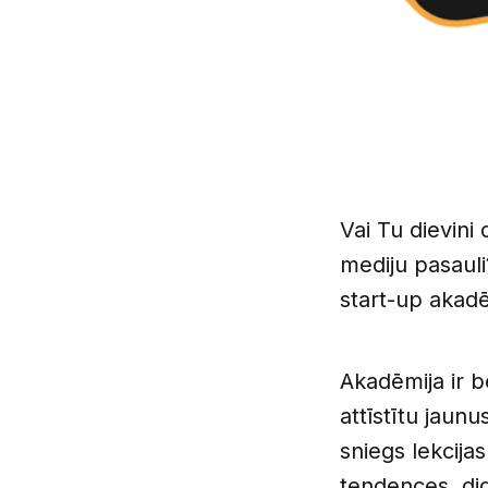
Vai Tu dievini 
mediju pasauli
start-up akad
Akadēmija ir 
attīstītu jaunu
sniegs lekcija
tendences, dig