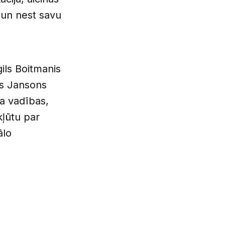
 un nest savu
gils Boitmanis
ks Jansons
sa vadības,
kļūtu par
ālo