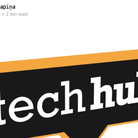
apiņa
•
2 min read