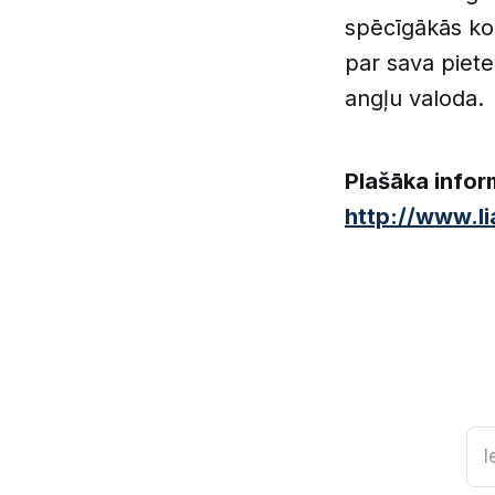
spēcīgākās kom
par sava piete
angļu valoda.
Plašāka infor
http://www.li
I