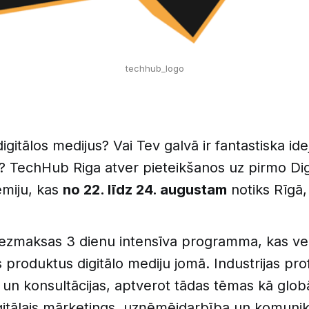
techhub_logo
digitālos medijus? Vai Tev galvā ir fantastiska id
? TechHub Riga atver pieteikšanos uz pirmo Dig
ēmiju, kas
no 22. līdz 24. augustam
notiks Rīgā, 
bezmaksas 3 dienu intensīva programma, kas veid
s produktus digitālo mediju jomā. Industrijas pro
s un konsultācijas, aptverot tādas tēmas kā glob
itālais mārketings, uzņēmējdarbība un komunikā