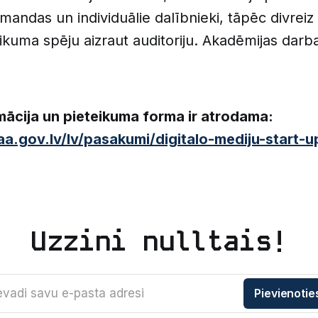
andas un individuālie dalībnieki, tāpēc divreiz 
ikuma spēju aizraut auditoriju. Akadēmijas darb
mācija un pieteikuma forma ir atrodama:
aa.gov.lv/lv/pasakumi/digitalo-mediju-start-
Uzzini nulltais!
evadi savu e-pasta adresi
Pievienotie