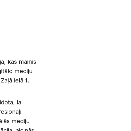
eja, kas mainīs
itālo mediju
Zaļā ielā 1.
ota, lai
fesionāļi
ālās mediju
cija, aicinās