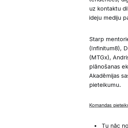
uz kontaktu d
ideju mediju p
Starp mentorie
(Infinitum8),
(MTGx), Andris
plānošanas eks
Akadēmijas sas
pieteikumu.
Komandas pieteikum
Tu nāc no