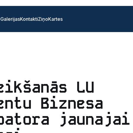
i
Galerijas
Kontakti
Ziņo
Kartes
eikšanās LU
entu Biznesa
batora jaunajai