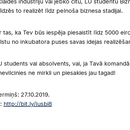
klaides industriju vai jebko citu, LU studentu Bi
dzēs to realizēt līdz pelnoša biznesa stadijai.
r tas, ka Tev būs iespēja piesaistīt līdz 5000 eiro
alstu no inkubatora puses savas idejas realizēšan
LU students vai absolvents, vai, ja Tavā komand
evilcinies ne mirkli un piesakies jau tagad!
ermiņš: 27.10.2019.
i:
http://bit.ly/lusbi8