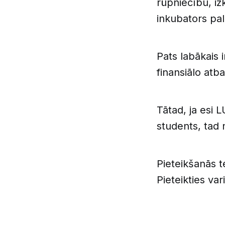
rūpniecību, iz
inkubators palī
Pats labākais i
finansiālo atb
Tātad, ja esi 
students, tad n
Pieteikšanās t
Pieteikties var