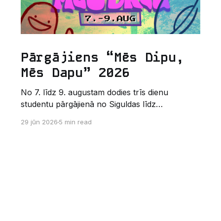
Pārgājiens “Mēs Dipu,
Mēs Dapu” 2026
No 7. līdz 9. augustam dodies trīs dienu
studentu pārgājienā no Siguldas līdz
Augšlīgatnei. Tas nav izturības pārbaudījums,
29 jūn 2026
5 min read
bet gan kopīgs vasaras piedzīvojums dabā.