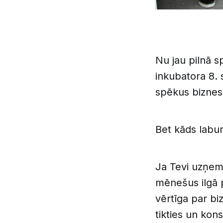
Nu jau pilnā s
inkubatora 8. 
spēkus biznes
Bet kāds labu
Ja Tevi uzņem
mēnešus ilgā 
vērtīga par bi
tikties un kon