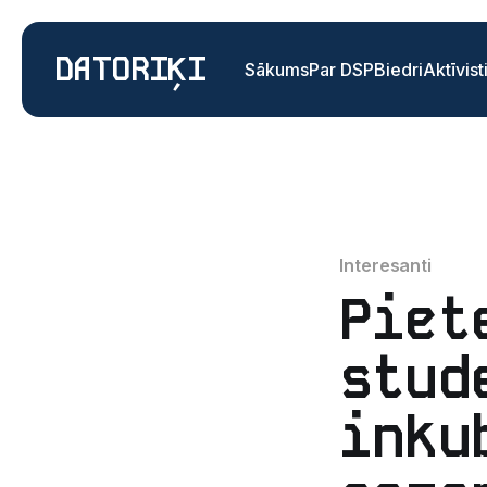
DATORIĶI
Sākums
Par DSP
Biedri
Aktīvist
Interesanti
Piet
stud
inku