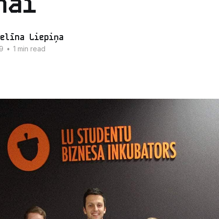
nai
elīna Liepiņa
9
•
1 min read