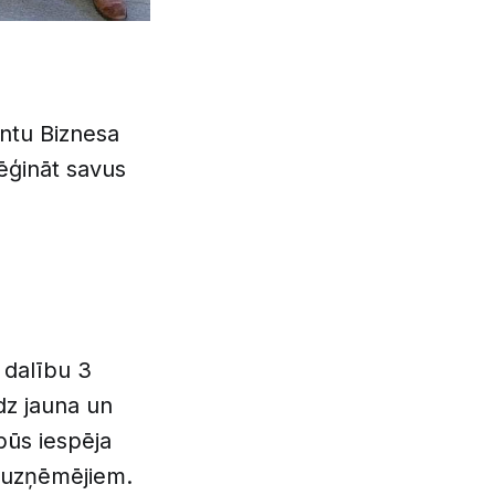
entu Biznesa
ēģināt savus
 dalību 3
dz jauna un
būs iespēja
s uzņēmējiem.