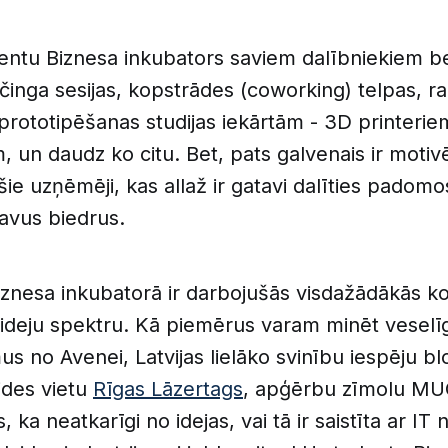
entu Biznesa inkubators saviem dalībniekiem 
činga sesijas, kopstrādes (coworking) telpas, r
 prototipēšanas studijas iekārtām - 3D printeri
m, un daudz ko citu. Bet, pats galvenais ir motiv
ošie uzņēmēji, kas allaž ir gatavi dalīties padom
avus biedrus.
iznesa inkubatorā ir darbojušās visdažādākās 
 ideju spektru. Kā piemērus varam minēt veselī
us no Avenei, Latvijas lielāko svinību iespēju b
ides vietu
Rīgas Lāzertags
, apģērbu zīmolu MU
s, ka neatkarīgi no idejas, vai tā ir saistīta ar IT 