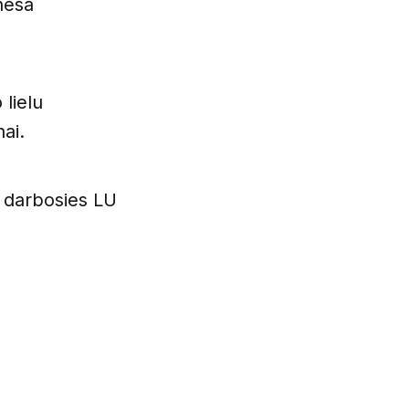
znesa
 lielu
ai.
ā darbosies LU