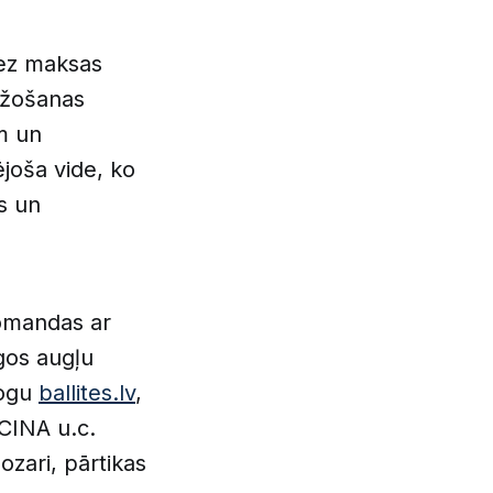
bez maksas
ažošanas
em un
ējoša vide, ko
os un
komandas ar
gos augļu
logu
ballites.lv
,
CINA u.c.
nozari, pārtikas