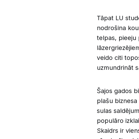
Tāpat LU stud
nodrošina kou
telpas, pieeju
lāzergriezējie
veido citi top
uzmundrināt s
Šajos gados b
plašu biznesa
sulas saldējum
populāro izkla
Skaidrs ir vien