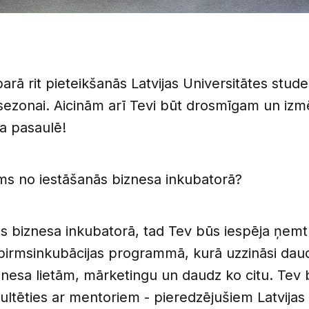
parā rit pieteikšanās Latvijas Universitātes stud
sezonai. Aicinām arī Tevi būt drosmīgam un izm
a pasaulē!
ms no iestāšanās biznesa inkubatorā?
s biznesa inkubatorā, tad Tev būs iespēja ņemt
pirmsinkubācijas programmā, kurā uzzināsi dau
znesa lietām, mārketingu un daudz ko citu. Tev 
sultēties ar mentoriem - pieredzējušiem Latvija