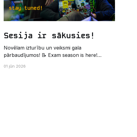
Sesija ir sākusies!
Novēlam izturību un veiksmi gala
pārbaudījumos! 📝 Exam season is here!
Wishing the best of luck and strength in the
01 jūn 2026
final exams! ✍️ – Datorikas studējošo
pašpārvaldes komunikācijas virziens