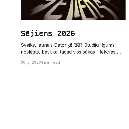
Sējiens 2026
Sveiks, jaunais Datoriķi! 👋🏻 Studiju līgums
noslēgts, bet tikai tagad viss sākas - lekcijas,
sesijas, nakts kodēšanas un, protams,
30 jūl 2026
1 min read
neaizmirstami piedzīvojumi. Un kas gan būtu
labāks veids, kā iepazīt savu jauno dzīvi LU
EZTF datoriķu vidē, par došanos uz leģendāro
“Sējienu”? 🐱 Šī pirmsaristoteļa nometne
palīdzēs tev iegūt pirmos draugus, ieskatu
studenta