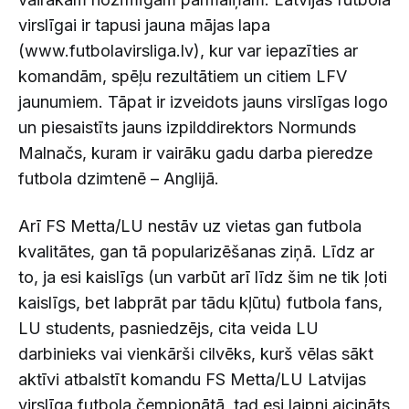
virslīgai ir tapusi jauna mājas lapa
(www.futbolavirsliga.lv), kur var iepazīties ar
komandām, spēļu rezultātiem un citiem LFV
jaunumiem. Tāpat ir izveidots jauns virslīgas logo
un piesaistīts jauns izpilddirektors Normunds
Malnačs, kuram ir vairāku gadu darba pieredze
futbola dzimtenē – Anglijā.
Arī FS Metta/LU nestāv uz vietas gan futbola
kvalitātes, gan tā popularizēšanas ziņā. Līdz ar
to, ja esi kaislīgs (un varbūt arī līdz šim ne tik ļoti
kaislīgs, bet labprāt par tādu kļūtu) futbola fans,
LU students, pasniedzējs, cita veida LU
darbinieks vai vienkārši cilvēks, kurš vēlas sākt
aktīvi atbalstīt komandu FS Metta/LU Latvijas
virslīga futbola čempionātā, tad esi laipni aicināts