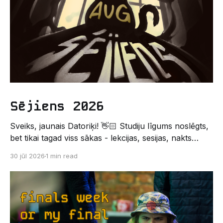
Sējiens 2026
Sveiks, jaunais Datoriķi! 👋🏻 Studiju līgums noslēgts,
bet tikai tagad viss sākas - lekcijas, sesijas, nakts
kodēšanas un, protams, neaizmirstami piedzīvojumi.
30 jūl 2026
1 min read
Un kas gan būtu labāks veids, kā iepazīt savu jauno
dzīvi LU EZTF datoriķu vidē, par došanos uz
leģendāro “Sējienu”? 🐱 Šī pirmsaristoteļa nometne
palīdzēs tev iegūt pirmos draugus, ieskatu studenta