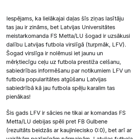
Iespējams, ka lielākajai daļas šīs ziņas lasītāju
tas jau ir zināms, bet Latvijas Universitātes
meistarkomanda FS Metta/LU šogad ir uzsākusi
dalību Latvijas futbola virslīgā (turpmāk, LFV).
Šogad virslīga ir nolēmusi iet jaunu un
mērķtiecīgu ceļu uz futbola prestiža celšanu,
sabiedrības informēšanu par notikumiem LFV un
futbola popularitātes atgūšanu Latvijas
sabiedrībā kā jau futbola spēļu karalim tas
pienākas!
Šis gads LFV ir sācies ne tikai ar komandas FS
Metta/LU debijas spēli pret FB Gulbene
(rezultāts beidzās ar kaujiniecisko 0:0), bet arī ar
vairākām nozīmīgām pārmaiņām. Latvijas futbola