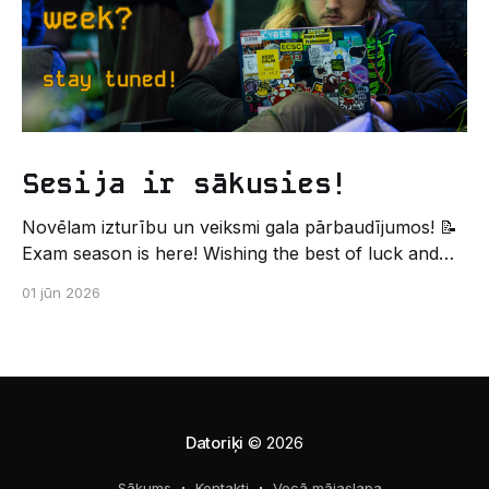
Sesija ir sākusies!
Novēlam izturību un veiksmi gala pārbaudījumos! 📝
Exam season is here! Wishing the best of luck and
strength in the final exams! ✍️ – Datorikas studējošo
01 jūn 2026
pašpārvaldes komunikācijas virziens
Datoriķi
© 2026
Sākums
Kontakti
Vecā mājaslapa