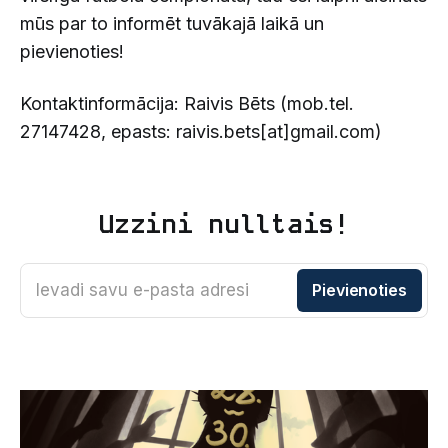
mūs par to informēt tuvākajā laikā un
pievienoties!
Kontaktinformācija: Raivis Bēts (mob.tel.
27147428, epasts: raivis.bets[at]gmail.com)
Uzzini nulltais!
Ievadi savu e-pasta adresi
Pievienoties