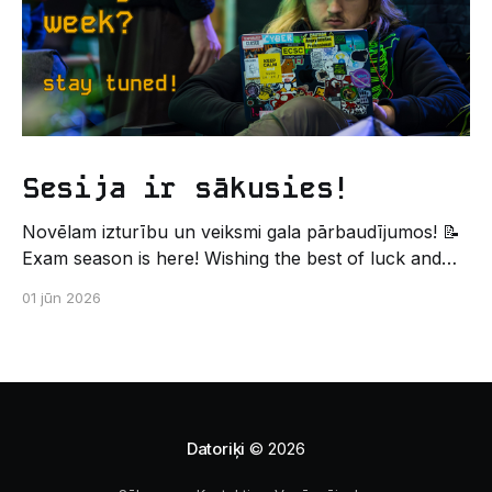
Sesija ir sākusies!
Novēlam izturību un veiksmi gala pārbaudījumos! 📝
Exam season is here! Wishing the best of luck and
strength in the final exams! ✍️ – Datorikas studējošo
01 jūn 2026
pašpārvaldes komunikācijas virziens
Datoriķi
© 2026