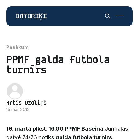
DATORIĶI
Pasākumi
PPMF galda futbola
turnīrs
Artis Ozoliņš
15 mar 2012
19. martā plkst. 16.00 PPMF Baseinā
Jūrmalas
gatvē 74/76 notiks
galda futbola turnīrs
.