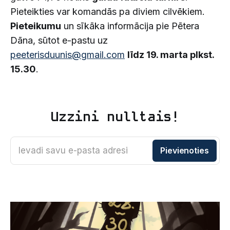
Pieteikties var komandās pa diviem cilvēkiem.
Pieteikumu
un sīkāka informācija pie Pētera
Dāna, sūtot e-pastu uz
peeterisduunis@gmail.com
līdz 19. marta plkst.
15.30
.
Uzzini nulltais!
Ievadi savu e-pasta adresi
Pievienoties