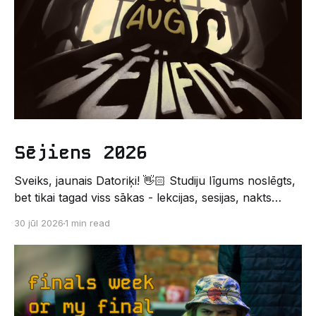
Sējiens 2026
Sveiks, jaunais Datoriķi! 👋🏻 Studiju līgums noslēgts,
bet tikai tagad viss sākas - lekcijas, sesijas, nakts
kodēšanas un, protams, neaizmirstami piedzīvojumi.
30 jūl 2026
1 min read
Un kas gan būtu labāks veids, kā iepazīt savu jauno
dzīvi LU EZTF datoriķu vidē, par došanos uz
leģendāro “Sējienu”? 🐱 Šī pirmsaristoteļa nometne
palīdzēs tev iegūt pirmos draugus, ieskatu studenta