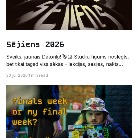
Sējiens 2026
Sveiks, jaunais Datoriķi! 👋🏻 Studiju līgums noslēgts,
bet tikai tagad viss sākas - lekcijas, sesijas, nakts
kodēšanas un, protams, neaizmirstami piedzīvojumi.
30 jūl 2026
1 min read
Un kas gan būtu labāks veids, kā iepazīt savu jauno
dzīvi LU EZTF datoriķu vidē, par došanos uz
leģendāro “Sējienu”? 🐱 Šī pirmsaristoteļa nometne
palīdzēs tev iegūt pirmos draugus, ieskatu studenta