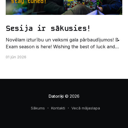
Sesija ir sākusies!
Novēlam izturību un veiksmi gala pārbaudījumos! 📝
Exam season is here! Wishing the best of luck and
strength in the final exams! ✍️ – Datorikas studējošo
01 jūn 2026
pašpārvaldes komunikācijas virziens
Datoriķi
© 2026
Sākums
Kontakti
Vecā mājaslapa