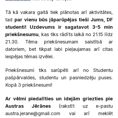
Tā kā vakara gaitā tiek plānotas arī aktivitātes,
tad
par vienu būs jāparūpējas tieši Jums, DF
studenti! Uzdevums ir sagatavot 3-5 min
priekšnesumu
, kas tiks rādīts laikā no 21.15 līdz
21.30. Tēma priekšnesumam saistībā ar
datoriem, bet tikpat labi pieļaujamas arī citas
iespējas tēmas izvēlei.
Priekšnesumi tiks sarūpēti arī no Studentu
pašpārvaldes, studentu un pasniedzēju puses.
Kopā 3 priekšnesumi!
Ar vēlmi piedalīties un idejām griezties pie
Austras Jērānes
(rakstīt uz e-pastu
austra.jerane@gmail.com vai arī meklēt