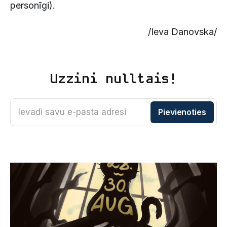
personīgi).
/Ieva Danovska/
Uzzini nulltais!
Ievadi savu e-pasta adresi
Pievienoties