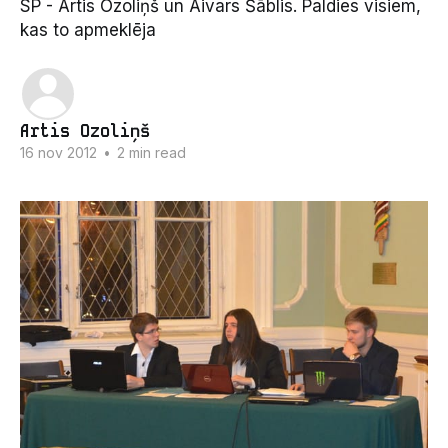
SP - Artis Ozoliņš un Aivars Šāblis. Paldies visiem,
kas to apmeklēja
Artis Ozoliņš
16 nov 2012
•
2 min read