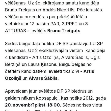
vēlēšanas. Uz šo iekārojamo amatu kandidēja
Bruno Treiguts un Andris Niedrītis. Pēc ierastās
vēlēšanu procedūras par priekšsēdētāja
vietnieku ar 12 balsīm PAR, 3 PRET un 3
ATTURAS - ievēlēts
Bruno Treiguts
.
Sēdes beigu daļā notika DF SP pārstāvju LU SP
vēlēšanas. Uz 2 ekskluzīvajām vietām kandidēja
4 kandidāti - Artis Ozoliņš, Aivars Šāblis, Uģis
Bērziņš un Laura Ķirsone. Beigu beigās no
četriem kandidātiem ievēlēti tika divi -
Artis
Ozoliņš
un
Aivars Šāblis.
Apsveicam jaunievēlētos DF SP biedrus un
gaidam nākam kopsapulci, kas notiks 2012. gada
20. novembrī plkst. 18:00
. Sēdes norises vieta