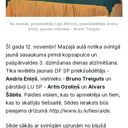
No kreisās: protokolētājs Uģis Bērziņš, priekšsēdētājs Andris
Eniņš, jaunais vietnieks - Bruno Treiguts
Šī gada 12. novembrī Mazajā aulā notika svinīgā
jaunā sasaukuma pirmā kopsapulce un
pašpārvaldes 3. dzimšanas dienas atzīmēšana.
Tika ievēlēts jaunais DF SP priekšsēdētājs -
Andris Eniņš
, vietnieks -
Bruno Treiguts
un
pārstāvji LU SP -
Artis Ozoliņš
un
Aivars
Šāblis
. Paldies visiem, kas to apmeklēja un tiem,
kas to skatījās tiešsaitē. Sēdes ieraksts būs
pieejams drīzumā
http://www.lu.lv/tiesraide.
Sēde sākās ar svinīgām uzrunām no bijušā