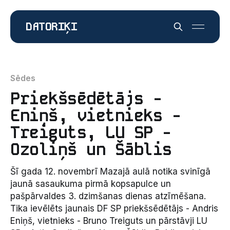
DATORIĶI
Sēdes
Priekšsēdētājs -
Eniņš, vietnieks -
Treiguts, LU SP -
Ozoliņš un Šāblis
Šī gada 12. novembrī Mazajā aulā notika svinīgā
jaunā sasaukuma pirmā kopsapulce un
pašpārvaldes 3. dzimšanas dienas atzīmēšana.
Tika ievēlēts jaunais DF SP priekšsēdētājs - Andris
Eniņš, vietnieks - Bruno Treiguts un pārstāvji LU