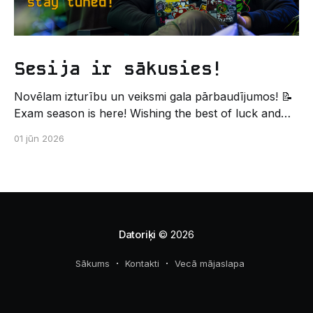
Sesija ir sākusies!
Novēlam izturību un veiksmi gala pārbaudījumos! 📝
Exam season is here! Wishing the best of luck and
strength in the final exams! ✍️ – Datorikas studējošo
01 jūn 2026
pašpārvaldes komunikācijas virziens
Datoriķi
© 2026
Sākums
Kontakti
Vecā mājaslapa