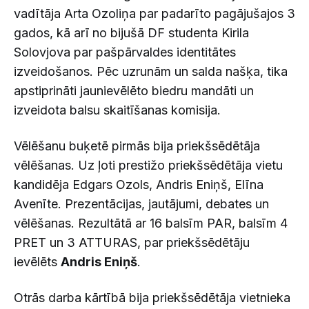
vadītāja Arta Ozoliņa par padarīto pagājušajos 3
gados, kā arī no bijušā DF studenta Kirila
Solovjova par pašpārvaldes identitātes
izveidošanos. Pēc uzrunām un salda našķa, tika
apstiprināti jaunievēlēto biedru mandāti un
izveidota balsu skaitīšanas komisija.
Vēlēšanu buķetē pirmās bija priekšsēdētāja
vēlēšanas. Uz ļoti prestižo priekšsēdētāja vietu
kandidēja Edgars Ozols, Andris Eniņš, Elīna
Avenīte. Prezentācijas, jautājumi, debates un
vēlēšanas. Rezultātā ar 16 balsīm PAR, balsīm 4
PRET un 3 ATTURAS, par priekšsēdētāju
ievēlēts
Andris Eniņš
.
Otrās darba kārtībā bija priekšsēdētāja vietnieka