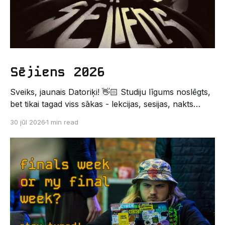
Sējiens 2026
Sveiks, jaunais Datoriķi! 👋🏻 Studiju līgums noslēgts,
bet tikai tagad viss sākas - lekcijas, sesijas, nakts
kodēšanas un, protams, neaizmirstami piedzīvojumi.
30 jūl 2026
1 min read
Un kas gan būtu labāks veids, kā iepazīt savu jauno
dzīvi LU EZTF datoriķu vidē, par došanos uz
leģendāro “Sējienu”? 🐱 Šī pirmsaristoteļa nometne
palīdzēs tev iegūt pirmos draugus, ieskatu studenta