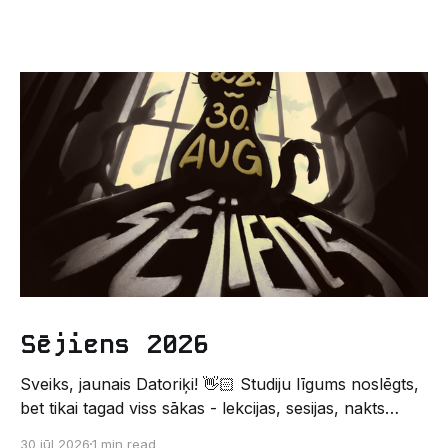
Sējiens 2026
Sveiks, jaunais Datoriķi! 👋🏻 Studiju līgums noslēgts,
bet tikai tagad viss sākas - lekcijas, sesijas, nakts
kodēšanas un, protams, neaizmirstami piedzīvojumi.
30 jūl 2026
1 min read