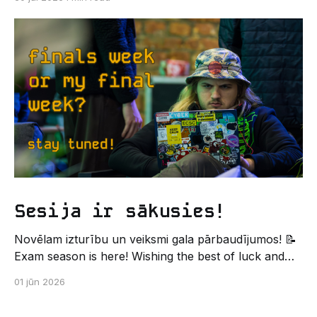
Un kas gan būtu labāks veids, kā iepazīt savu jauno
dzīvi LU EZTF datoriķu vidē, par došanos uz
leģendāro “Sējienu”? 🐱 Šī pirmsaristoteļa nometne
palīdzēs tev iegūt pirmos draugus, ieskatu studenta
Sesija ir sākusies!
Novēlam izturību un veiksmi gala pārbaudījumos! 📝
Exam season is here! Wishing the best of luck and
strength in the final exams! ✍️ – Datorikas studējošo
01 jūn 2026
pašpārvaldes komunikācijas virziens