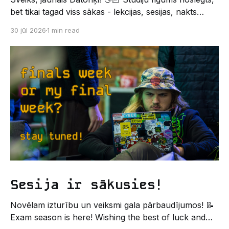
bet tikai tagad viss sākas - lekcijas, sesijas, nakts
kodēšanas un, protams, neaizmirstami piedzīvojumi.
30 jūl 2026
1 min read
Un kas gan būtu labāks veids, kā iepazīt savu jauno
dzīvi LU EZTF datoriķu vidē, par došanos uz
leģendāro “Sējienu”? 🐱 Šī pirmsaristoteļa nometne
palīdzēs tev iegūt pirmos draugus, ieskatu studenta
Sesija ir sākusies!
Novēlam izturību un veiksmi gala pārbaudījumos! 📝
Exam season is here! Wishing the best of luck and