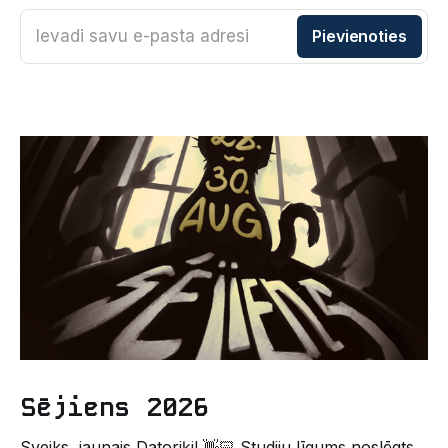
Ievadi savu e-pasta adresi
Pievienoties
Sējiens 2026
Sveiks, jaunais Datoriķi! 👋🏻 Studiju līgums noslēgts,