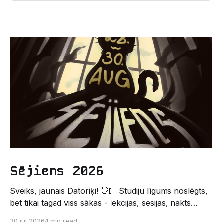
Sējiens 2026
Sveiks, jaunais Datoriķi! 👋🏻 Studiju līgums noslēgts,
bet tikai tagad viss sākas - lekcijas, sesijas, nakts
kodēšanas un, protams, neaizmirstami piedzīvojumi.
30 jūl 2026
1 min read