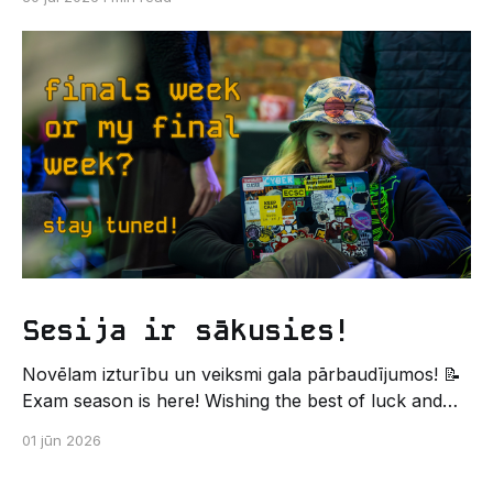
Un kas gan būtu labāks veids, kā iepazīt savu jauno
dzīvi LU EZTF datoriķu vidē, par došanos uz
leģendāro “Sējienu”? 🐱 Šī pirmsaristoteļa nometne
palīdzēs tev iegūt pirmos draugus, ieskatu studenta
Sesija ir sākusies!
Novēlam izturību un veiksmi gala pārbaudījumos! 📝
Exam season is here! Wishing the best of luck and
strength in the final exams! ✍️ – Datorikas studējošo
01 jūn 2026
pašpārvaldes komunikācijas virziens