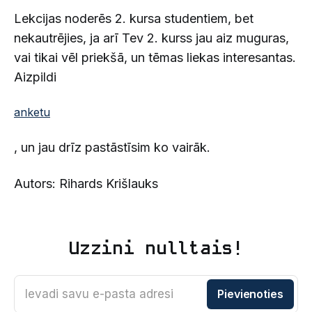
Lekcijas noderēs 2. kursa studentiem, bet
nekautrējies, ja arī Tev 2. kurss jau aiz muguras,
vai tikai vēl priekšā, un tēmas liekas interesantas.
Aizpildi
anketu
, un jau drīz pastāstīsim ko vairāk.
Autors: Rihards Krišlauks
Uzzini nulltais!
Ievadi savu e-pasta adresi
Pievienoties