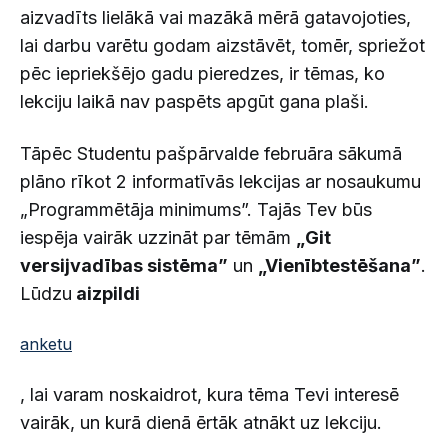
aizvadīts lielākā vai mazākā mērā gatavojoties,
lai darbu varētu godam aizstāvēt, tomēr, spriežot
pēc iepriekšējo gadu pieredzes, ir tēmas, ko
lekciju laikā nav paspēts apgūt gana plaši.
Tāpēc Studentu pašpārvalde februāra sākumā
plāno rīkot 2 informatīvās lekcijas ar nosaukumu
„Programmētāja minimums”. Tajās Tev būs
iespēja vairāk uzzināt par tēmām
„Git
versijvadības sistēma”
un
„Vienībtestēšana”
.
Lūdzu
aizpildi
anketu
, lai varam noskaidrot, kura tēma Tevi interesē
vairāk, un kurā dienā ērtāk atnākt uz lekciju.