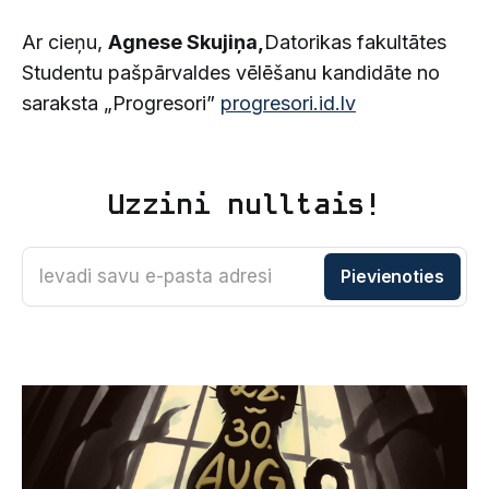
Ar cieņu,
Agnese Skujiņa,
Datorikas fakultātes
Studentu pašpārvaldes vēlēšanu kandidāte no
saraksta „Progresori”
progresori.id.lv
Uzzini nulltais!
Ievadi savu e-pasta adresi
Pievienoties