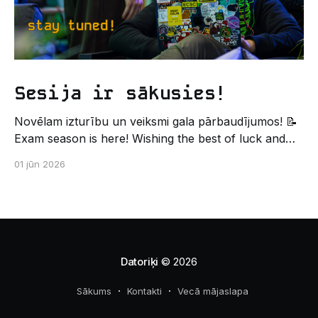
Sesija ir sākusies!
Novēlam izturību un veiksmi gala pārbaudījumos! 📝
Exam season is here! Wishing the best of luck and
strength in the final exams! ✍️ – Datorikas studējošo
01 jūn 2026
pašpārvaldes komunikācijas virziens
Datoriķi
© 2026
Sākums
Kontakti
Vecā mājaslapa