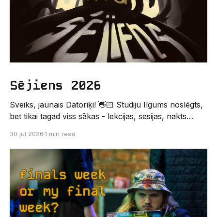
Sējiens 2026
Sveiks, jaunais Datoriķi! 👋🏻 Studiju līgums noslēgts,
bet tikai tagad viss sākas - lekcijas, sesijas, nakts
kodēšanas un, protams, neaizmirstami piedzīvojumi.
30 jūl 2026
1 min read
Un kas gan būtu labāks veids, kā iepazīt savu jauno
dzīvi LU EZTF datoriķu vidē, par došanos uz
leģendāro “Sējienu”? 🐱 Šī pirmsaristoteļa nometne
palīdzēs tev iegūt pirmos draugus, ieskatu studenta