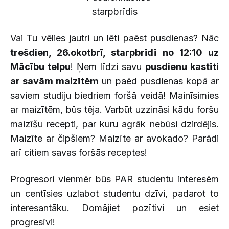
Vai Tu vēlies jautri un lēti paēst pusdienas? Nāc
trešdien, 26.okotbrī, starpbrīdī no 12:10 uz
Mācību telpu
! Ņem līdzi savu
pusdienu kastīti
ar savām maizītēm
un paēd pusdienas kopā ar
saviem studiju biedriem foršā veidā! Mainīsimies
ar maizītēm, būs tēja. Varbūt uzzināsi kādu foršu
maizīšu recepti, par kuru agrāk nebūsi dzirdējis.
Maizīte ar čipšiem? Maizīte ar avokado? Parādi
arī citiem savas foršās receptes!
Progresori vienmēr būs PAR studentu interesēm
un centīsies uzlabot studentu dzīvi, padarot to
interesantāku. Domājiet pozītivi un esiet
progresīvi!