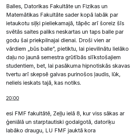
Balles, Datorikas Fakultāte un Fizikas un
Matemātikas Fakultāte sader kopā labāk par
ietaukotu siļķi pieliekamajā, tāpēc arī šoreiz šīs
svētās saites paliks neskartas un taps balle par
godu šai priekpilnajai dienai. Droši vien ar
vārdiem „būs balle”, pietiktu, lai pievilinātu lielāko
daļu no jaunā semestra grūtībās slīkstošajiem
studentiem, bet, lai pasākuma hipnotiskās skavas
tvertu arī skepsē galvas purinošos ļaudis, lūk,
neliels ieskats tajā, kas notiks.
20:00
esi FMF fakultātē, Zeļļu ielā 8, kur viss sākas ar
ģeniālā un starptautiski godalgotā, datoriķu
labāko draugu, LU FMF jauktā kora