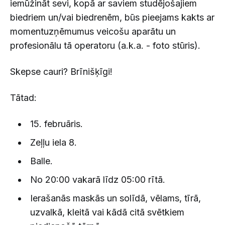
iemūžināt sevi, kopā ar saviem studējošajiem
biedriem un/vai biedrenēm, būs pieejams kakts ar
momentuzņēmumus veicošu aparātu un
profesionālu tā operatoru (a.k.a. - foto stūris).
Skepse cauri? Brīnišķīgi!
Tātad:
15. februāris.
Zeļļu iela 8.
Balle.
No 20:00 vakarā līdz 05:00 rītā.
Ierašanās maskās un solīdā, vēlams, tīrā,
uzvalkā, kleitā vai kādā citā svētkiem