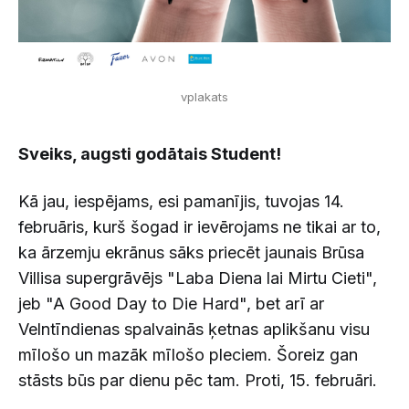
vplakats
Sveiks, augsti godātais Student!
Kā jau, iespējams, esi pamanījis, tuvojas 14.
februāris, kurš šogad ir ievērojams ne tikai ar to,
ka ārzemju ekrānus sāks priecēt jaunais Brūsa
Villisa supergrāvējs "Laba Diena lai Mirtu Cieti",
jeb "A Good Day to Die Hard", bet arī ar
Velntīndienas spalvainās ķetnas aplikšanu visu
mīlošo un mazāk mīlošo pleciem. Šoreiz gan
stāsts būs par dienu pēc tam. Proti, 15. februāri.