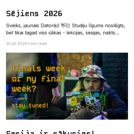
Sējiens 2026
Sveiks, jaunais Datoriķi! 👋🏻 Studiju līgums noslēgts,
bet tikai tagad viss sākas - lekcijas, sesijas, nakts
kodēšanas un, protams, neaizmirstami piedzīvojumi.
30 jūl 2026
1 min read
Un kas gan būtu labāks veids, kā iepazīt savu jauno
dzīvi LU EZTF datoriķu vidē, par došanos uz
leģendāro “Sējienu”? 🐱 Šī pirmsaristoteļa nometne
palīdzēs tev iegūt pirmos draugus, ieskatu studenta
Sesija ir sākusies!