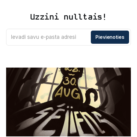
Uzzini nulltais!
Ievadi savu e-pasta adresi
Pievienoties