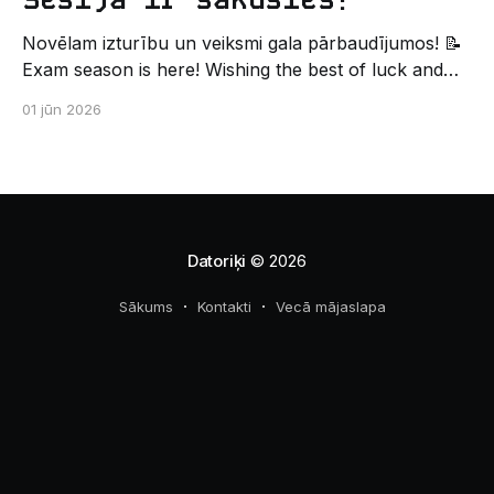
Novēlam izturību un veiksmi gala pārbaudījumos! 📝
Exam season is here! Wishing the best of luck and
strength in the final exams! ✍️ – Datorikas studējošo
01 jūn 2026
pašpārvaldes komunikācijas virziens
Datoriķi
© 2026
Sākums
Kontakti
Vecā mājaslapa