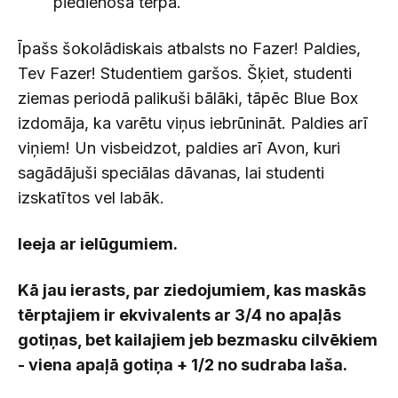
piedienošā tērpā.
Īpašs šokolādiskais atbalsts no Fazer! Paldies,
Tev Fazer! Studentiem garšos. Šķiet, studenti
ziemas periodā palikuši bālāki, tāpēc Blue Box
izdomāja, ka varētu viņus iebrūnināt. Paldies arī
viņiem! Un visbeidzot, paldies arī Avon, kuri
sagādājuši speciālas dāvanas, lai studenti
izskatītos vel labāk.
Ieeja ar ielūgumiem.
Kā jau ierasts, par ziedojumiem, kas maskās
tērptajiem ir ekvivalents ar 3/4 no apaļās
gotiņas, bet kailajiem jeb bezmasku cilvēkiem
- viena apaļā gotiņa + 1/2 no sudraba laša.