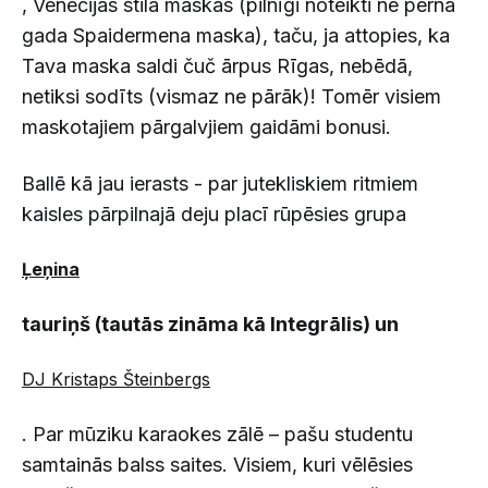
, Venēcijas stila maskas (pilnīgi noteikti ne pērnā
gada Spaidermena maska), taču, ja attopies, ka
Tava maska saldi čuč ārpus Rīgas, nebēdā,
netiksi sodīts (vismaz ne pārāk)! Tomēr visiem
maskotajiem pārgalvjiem gaidāmi bonusi.
Ballē kā jau ierasts - par jutekliskiem ritmiem
kaisles pārpilnajā deju placī rūpēsies grupa
Ļeņina
tauriņš
(tautās zināma kā Integrālis)
un
DJ Kristaps Šteinbergs
. Par mūziku karaokes zālē – pašu studentu
samtainās balss saites. Visiem, kuri vēlēsies