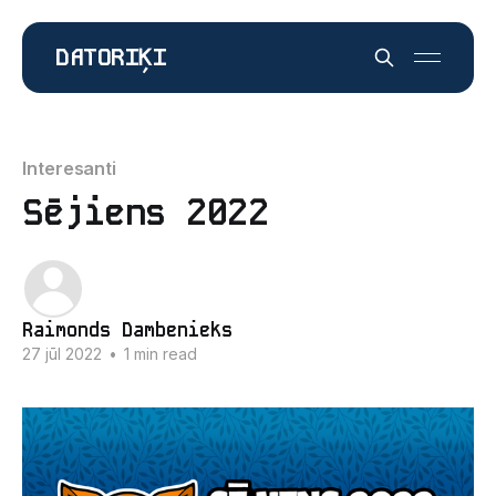
DATORIĶI
Interesanti
Sējiens 2022
Raimonds Dambenieks
27 jūl 2022
•
1 min read