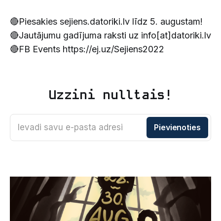
🔴Piesakies sejiens.datoriki.lv līdz 5. augustam!
🔴Jautājumu gadījuma raksti uz info[at]datoriki.lv
🔴FB Events https://ej.uz/Sejiens2022
Uzzini nulltais!
Ievadi savu e-pasta adresi
Pievienoties