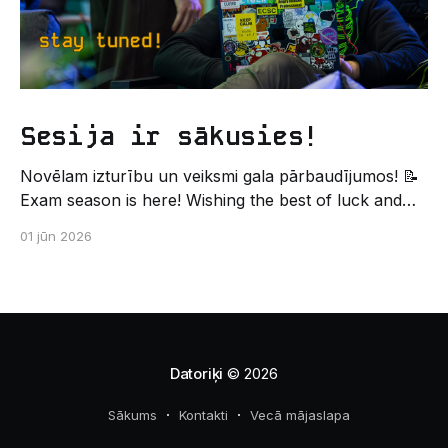
Sesija ir sākusies!
Novēlam izturību un veiksmi gala pārbaudījumos! 📝
Exam season is here! Wishing the best of luck and
strength in the final exams! ✍️ – Datorikas studējošo
01 jūn 2026
pašpārvaldes komunikācijas virziens
Datoriķi
© 2026
Sākums
Kontakti
Vecā mājaslapa