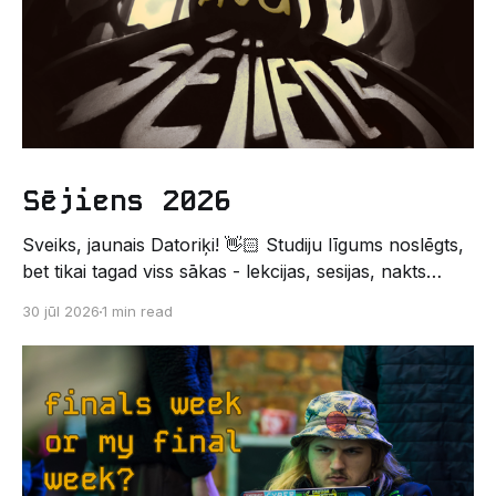
Sējiens 2026
Sveiks, jaunais Datoriķi! 👋🏻 Studiju līgums noslēgts,
bet tikai tagad viss sākas - lekcijas, sesijas, nakts
kodēšanas un, protams, neaizmirstami piedzīvojumi.
30 jūl 2026
1 min read
Un kas gan būtu labāks veids, kā iepazīt savu jauno
dzīvi LU EZTF datoriķu vidē, par došanos uz
leģendāro “Sējienu”? 🐱 Šī pirmsaristoteļa nometne
palīdzēs tev iegūt pirmos draugus, ieskatu studenta