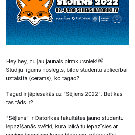
Hey hey, nu jau jaunais pirmkursniek!👋
Studiju līgums noslēgts, bilde studentu apliecībai
uztaisīta (cerams), ko tagad?
Tagad ir jāpiesakās uz "Sējiens 2022". Bet kas
tas tāds ir?
"Sējiens" ir Datorikas fakultātes jauno studentu
iepazīšanās svētki, kura laikā tu iepazīsies ar
saviem jaunajiem kursa biedriem, pārbaudīsi