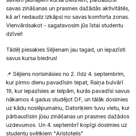
savas zināšanas un prasmes dažādās aktivitātēs,
kā arī nedaudz izkāpsi no savas komforta zonas.
Vienvārdsakot - sagatavosim jūs īstai studentu
dzīvei!
Tādēļ piesakies Sējienam jau tagad, un iepazīsti
savus kursa biedrus!
📌 Sējiens norisināsies no 2. līdz 4. septembrim,
kur pirmo dienu pavadīsim tepat, Raiņa bulvārī
19, kur iepazīsies ar telpām, kurās pavadīsi savus
nākamos 4 gadus studējot DF, un tālāk dosimies
uz kādu noslēpumainu, Datoriķiem tuvu vietu, kur
pārbaudīsim jūsu zināšanas un prasmes dažādos
uzdevumos. Un 4. septembrī kopīgi dosimies uz
studentu svētkiem "Aristotelis"