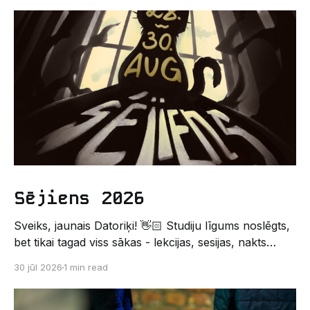
Sējiens 2026
Sveiks, jaunais Datoriķi! 👋🏻 Studiju līgums noslēgts,
bet tikai tagad viss sākas - lekcijas, sesijas, nakts
kodēšanas un, protams, neaizmirstami piedzīvojumi.
30 jūl 2026
1 min read
Un kas gan būtu labāks veids, kā iepazīt savu jauno
dzīvi LU EZTF datoriķu vidē, par došanos uz
leģendāro “Sējienu”? 🐱 Šī pirmsaristoteļa nometne