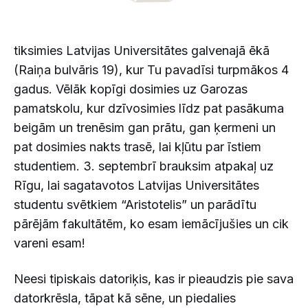
tiksimies Latvijas Universitātes galvenajā ēkā
(Raiņa bulvāris 19), kur Tu pavadīsi turpmākos 4
gadus. Vēlāk kopīgi dosimies uz Garozas
pamatskolu, kur dzīvosimies līdz pat pasākuma
beigām un trenēsim gan prātu, gan ķermeni un
pat dosimies nakts trasē, lai kļūtu par īstiem
studentiem. 3. septembrī brauksim atpakaļ uz
Rīgu, lai sagatavotos Latvijas Universitātes
studentu svētkiem “Aristotelis” un parādītu
pārējām fakultātēm, ko esam iemācījušies un cik
vareni esam!
Neesi tipiskais datoriķis, kas ir pieaudzis pie sava
datorkrēsla, tāpat kā sēne, un piedalies