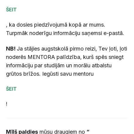
ŠEIT
, ka dosies piedzīvojumā kopā ar mums.
Turpmāk noderīgu informāciju saņemsi e-pastā.
NB!
Ja stājies augstskolā pirmo reizi, Tev ļoti, ļoti
noderēs MENTORA palīdzība, kurš spēs sniegt
informāciju par studijām un morālu atbalstu
grūtos brīžos. Iegūsti savu mentoru
ŠEIT
!
Mīļš paldies
mūsu draugiem no
“