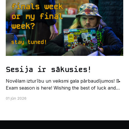
palīdzēs tev iegūt pirmos draugus, ieskatu studenta
Sesija ir sākusies!
Novēlam izturību un veiksmi gala pārbaudījumos! 📝
Exam season is here! Wishing the best of luck and
strength in the final exams! ✍️ – Datorikas studējošo
01 jūn 2026
pašpārvaldes komunikācijas virziens