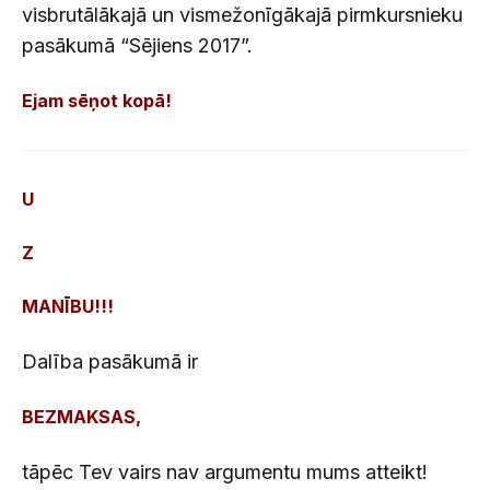
visbrutālākajā un vismežonīgākajā pirmkursnieku
pasākumā “Sējiens 2017”.
Ejam sēņot kopā!
U
Z
MANĪBU!!!
Dalība pasākumā ir
BEZMAKSAS,
tāpēc Tev vairs nav argumentu mums atteikt!