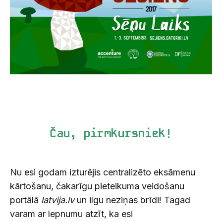
Čau, pirmkursniek!
Nu esi godam izturējis centralizēto eksāmenu
kārtošanu, čakarīgu pieteikuma veidošanu
portālā
latvija.lv
un ilgu neziņas brīdi! Tagad
varam ar lepnumu atzīt, ka esi