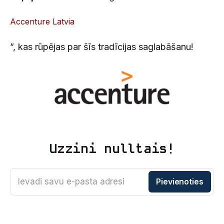
Accenture Latvia
”, kas rūpējas par šīs tradīcijas saglabāšanu!
Uzzini nulltais!
Ievadi savu e-pasta adresi
Pievienoties