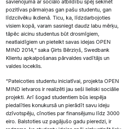
savienojumā ar sociālo atbildību spēj sekmēt
pozitīvas pārmaiņas gan pašu studentu, gan
līdzcilvēku ikdienā. Ticu, ka, līdzdarbojoties
visiem kopā, varam sasniegt daudz labu mērķu,
tāpēc aicinu studentus būt drosmīgiem,
neatlaidīgiem un pieteikt savas idejas OPEN
MIND 2014,“ saka Ģirts Bērziņš, Swedbank
Klientu apkalpošanas pārvaldes vadītājs un
valdes loceklis.
“Pateicoties studentu iniciatīvai, projekta OPEN
MIND ietvaros ir realizēti jau seši lieliski sociālie
projekti. Arī šogad studentiem būs iespēja
piedalīties konukursā un pierādīt savu ideju
dzīvotspēju, cīnoties par finansējumu līdz 3000
eiro. Balstoties uz pagājušo gadu pieredzi, ir