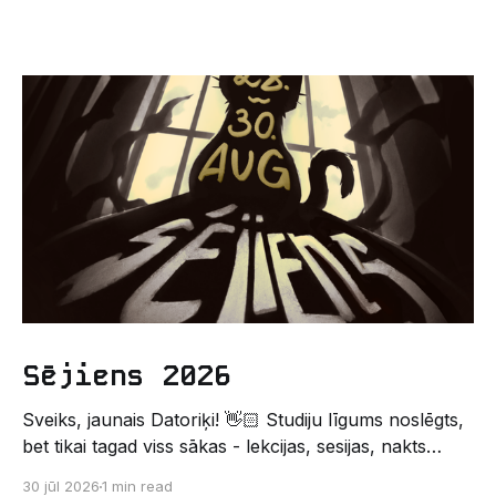
Sējiens 2026
Sveiks, jaunais Datoriķi! 👋🏻 Studiju līgums noslēgts,
bet tikai tagad viss sākas - lekcijas, sesijas, nakts
kodēšanas un, protams, neaizmirstami piedzīvojumi.
30 jūl 2026
1 min read