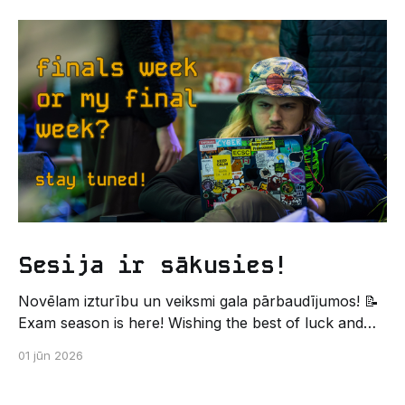
Un kas gan būtu labāks veids, kā iepazīt savu jauno
dzīvi LU EZTF datoriķu vidē, par došanos uz
leģendāro “Sējienu”? 🐱 Šī pirmsaristoteļa nometne
palīdzēs tev iegūt pirmos draugus, ieskatu studenta
Sesija ir sākusies!
Novēlam izturību un veiksmi gala pārbaudījumos! 📝
Exam season is here! Wishing the best of luck and
strength in the final exams! ✍️ – Datorikas studējošo
01 jūn 2026
pašpārvaldes komunikācijas virziens