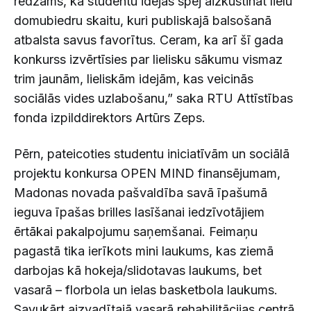
redzams, ka studentu idejas spēj aizkustināt lielu
domubiedru skaitu, kuri publiskajā balsošanā
atbalsta savus favorītus. Ceram, ka arī šī gada
konkurss izvērtīsies par lielisku sākumu vismaz
trim jaunām, lieliskām idejām, kas veicinās
sociālās vides uzlabošanu,” saka RTU Attīstības
fonda izpilddirektors Artūrs Zeps.
Pērn, pateicoties studentu iniciatīvām un sociālā
projektu konkursa OPEN MIND finansējumam,
Madonas novada pašvaldība savā īpašumā
ieguva īpašas brilles lasīšanai iedzīvotājiem
ērtākai pakalpojumu saņemšanai. Feimaņu
pagastā tika ierīkots mini laukums, kas ziemā
darbojas kā hokeja/slidotavas laukums, bet
vasarā – florbola un ielas basketbola laukums.
Savukārt aizvadītajā vasarā rehabilitācijas centrā