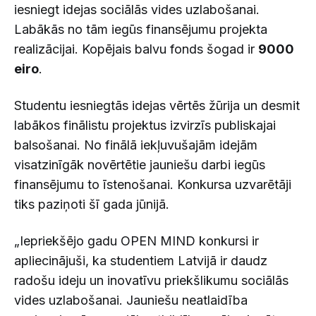
iesniegt idejas sociālās vides uzlabošanai.
Labākās no tām iegūs finansējumu projekta
realizācijai. Kopējais balvu fonds šogad ir
9000
eiro
.
Studentu iesniegtās idejas vērtēs žūrija un desmit
labākos finālistu projektus izvirzīs publiskajai
balsošanai. No finālā iekļuvušajām idejām
visatzinīgāk novērtētie jauniešu darbi iegūs
finansējumu to īstenošanai. Konkursa uzvarētāji
tiks paziņoti šī gada jūnijā.
„Iepriekšējo gadu OPEN MIND konkursi ir
apliecinājuši, ka studentiem Latvijā ir daudz
radošu ideju un inovatīvu priekšlikumu sociālās
vides uzlabošanai. Jauniešu neatlaidība