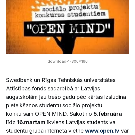
download-1-300x166
Swedbank un Rīgas Tehniskās universitātes
Attīstības fonds sadarbībā ar Latvijas
augstskolām jau trešo gadu pēc kārtas izsludina
pieteikšanos studentu sociālo projektu
konkursam OPEN MIND. Sākot no
5.februāra
līdz
16.martam
ikviens Latvijas students vai
studentu grupa interneta vietnē
www.open.lv
var