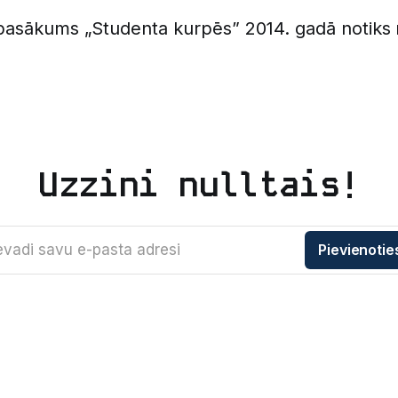
 pasākums „Studenta kurpēs” 2014. gadā notiks
.
Uzzini nulltais!
evadi savu e-pasta adresi
Pievienotie