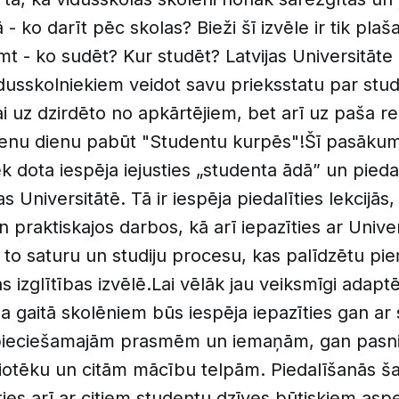
 - ko darīt pēc skolas? Bieži šī izvēle ir tik plaš
mt - ko sudēt? Kur studēt? Latvijas Universitāte
dusskolniekiem veidot savu prieksstatu par stud
kai uz dzirdēto no apkārtējiem, bet arī uz paša r
vienu dienu pabūt "Studentu kurpēs"!Šī pasākum
k dota iespēja iejusties „studenta ādā” un piedal
s Universitātē. Tā ir iespēja piedalīties lekcijās
n praktiskajos darbos, kā arī iepazīties ar Univer
o saturu un studiju procesu, kas palīdzētu pi
 izglītības izvēlē.Lai vēlāk jau veiksmīgi adaptē
 gaitā skolēniem būs iespēja iepazīties gan ar
ieciešamajām prasmēm un iemaņām, gan pasni
bliotēku un citām mācību telpām. Piedalīšanās 
ies arī ar citiem studentu dzīves būtiskiem asp