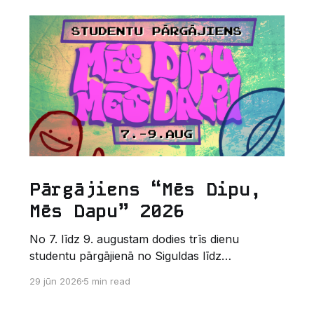
Pārgājiens “Mēs Dipu,
Mēs Dapu” 2026
No 7. līdz 9. augustam dodies trīs dienu
studentu pārgājienā no Siguldas līdz
Augšlīgatnei. Tas nav izturības pārbaudījums,
29 jūn 2026
5 min read
bet gan kopīgs vasaras piedzīvojums dabā.