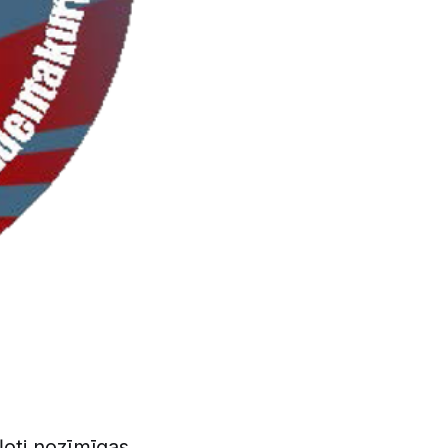
ļoti nozīmīgas