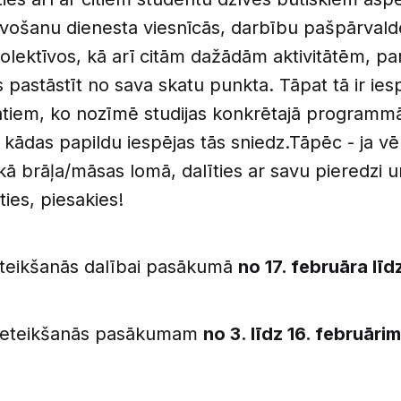
vošanu dienesta viesnīcās, darbību pašpārvald
olektīvos, kā arī citām dažādām aktivitātēm, p
 pastāstīt no sava skatu punkta. Tāpat tā ir iesp
ntiem, ko nozīmē studijas konkrētajā programmā,
 kādas papildu iespējas tās sniedz.Tāpēc - ja vēl
ā brāļa/māsas lomā, dalīties ar savu pieredzi 
ies, piesakies!
teikšanās dalībai pasākumā
no 17. februāra lī
eteikšanās pasākumam
no 3. līdz 16. februārim