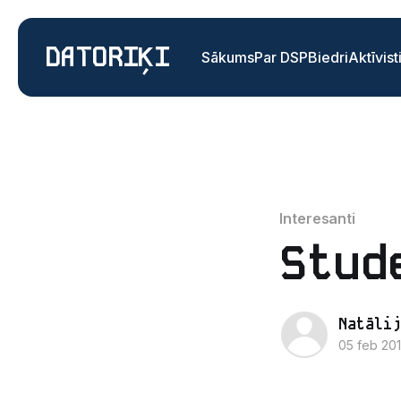
DATORIĶI
Sākums
Par DSP
Biedri
Aktīvist
Interesanti
Stud
Natālij
05 feb 20