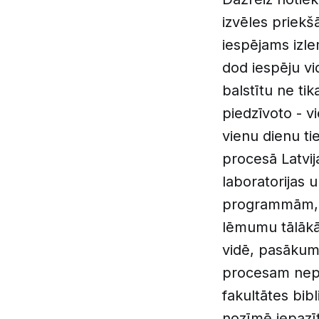
izvēles priekšā
iespējams izle
dod iespēju vi
balstītu ne ti
piedzīvoto - 
vienu dienu tie
procesā Latvija
laboratorijas u
programmām, t
lēmumu tālākās
vidē, pasākuma
procesam nep
fakultātes bi
nozīmē iepazīt