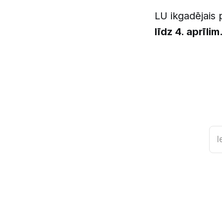
LU ikgadējais
līdz 4. aprīlim
I