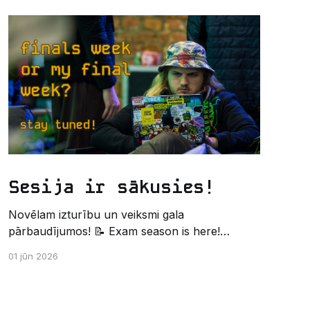
Sesija ir sākusies!
Novēlam izturību un veiksmi gala
pārbaudījumos! 📝 Exam season is here!
Wishing the best of luck and strength in the
01 jūn 2026
final exams! ✍️ – Datorikas studējošo
pašpārvaldes komunikācijas virziens