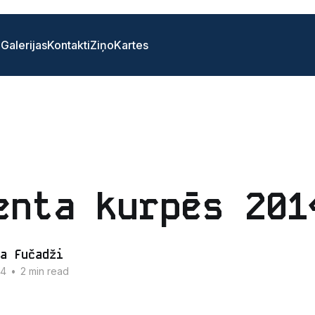
i
Galerijas
Kontakti
Ziņo
Kartes
enta kurpēs 201
a Fučadži
14
•
2 min read