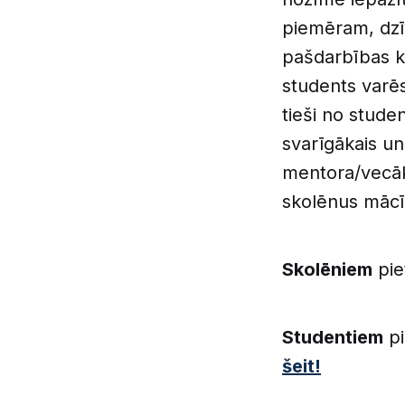
piemēram, dzī
pašdarbības k
students varēs
tieši no stude
svarīgākais un
mentora/vecāk
skolēnus mācīt
Skolēniem
pie
Studentiem
pi
šeit!