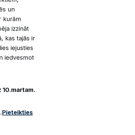
ēs un
ar kurām
ēja izzināt
 kas tajās ir
ies iejusties
un iedvesmot
dz 10.martam.
.
Pieteikties