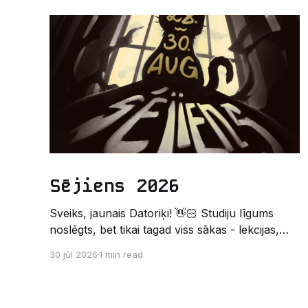
Sējiens 2026
Sveiks, jaunais Datoriķi! 👋🏻 Studiju līgums
noslēgts, bet tikai tagad viss sākas - lekcijas,
sesijas, nakts kodēšanas un, protams,
30 jūl 2026
1 min read
neaizmirstami piedzīvojumi. Un kas gan būtu
labāks veids, kā iepazīt savu jauno dzīvi LU
EZTF datoriķu vidē, par došanos uz leģendāro