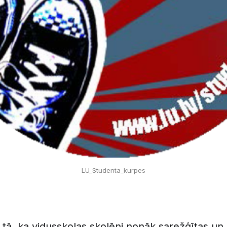
LU_Studenta_kurpes
 tā, ka vidusskolas skolēni nonāk sarežģītas un 