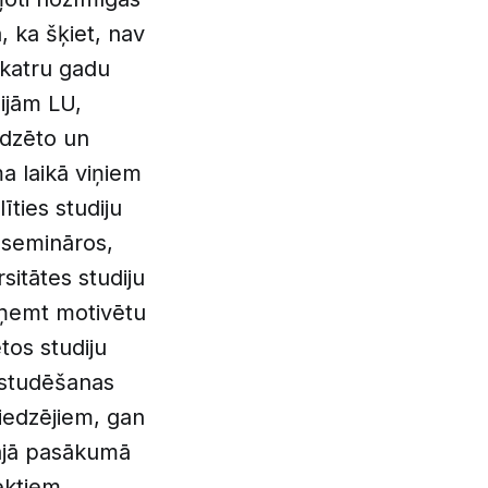
a, ka šķiet, nav
 katru gadu
ijām LU,
edzēto un
a laikā viņiem
īties studiju
, semināros,
sitātes studiju
eņemt motivētu
tos studiju
 studēšanas
edzējiem, gan
šajā pasākumā
ektiem,