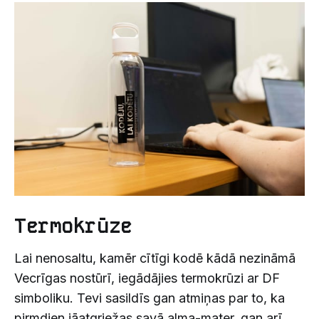
Termokrūze
Lai nenosaltu, kamēr cītīgi kodē kādā nezināmā
Vecrīgas nostūrī, iegādājies termokrūzi ar DF
simboliku. Tevi sasildīs gan atmiņas par to, ka
pirmdien jāatgriežas savā alma-mater, gan arī