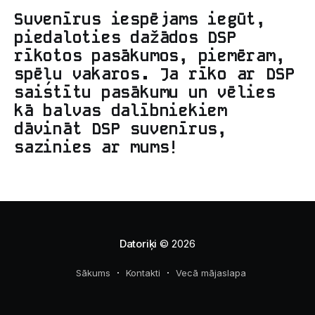
Suvenīrus iespējams iegūt,
piedaloties dažādos DSP
rīkotos pasākumos, piemēram,
spēļu vakaros. Ja rīko ar DSP
saistītu pasākumu un vēlies
kā balvas dalībniekiem
dāvināt DSP suvenīrus,
sazinies ar mums!
Datoriķi
© 2026
Sākums
Kontakti
Vecā mājaslapa