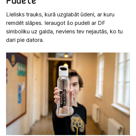
Pudele
Lielisks trauks, kurā uzglabāt ūdeni, ar kuru
remdēt slāpes. Ieraugot šo pudeli ar DF
simboliku uz galda, neviens tev nejautās, ko tu
dari pie datora.