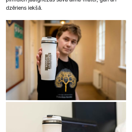
dzēriens iekšā.