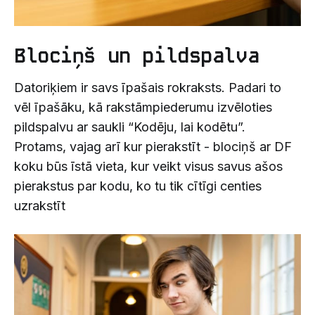
Blociņš un pildspalva
Datoriķiem ir savs īpašais rokraksts. Padari to
vēl īpašāku, kā rakstāmpiederumu izvēloties
pildspalvu ar saukli “Kodēju, lai kodētu”.
Protams, vajag arī kur pierakstīt - blociņš ar DF
koku būs īstā vieta, kur veikt visus savus ašos
pierakstus par kodu, ko tu tik cītīgi centies
uzrakstīt