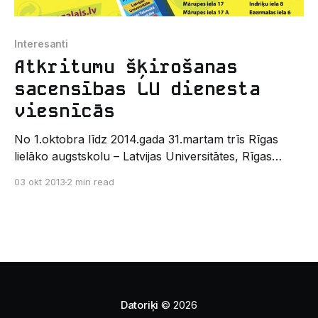
Interesanti
Atkritumu šķirošanas
sacensības LU dienesta
viesnīcās
No 1.oktobra līdz 2014.gada 31.martam trīs Rīgas
lielāko augstskolu – Latvijas Universitātes, Rīgas
Tehniskās universitātes un Rīgas Stradiņa
03 okt 2013
2 min read
universitātes dienesta viesnīcās norisināsies akcija
„Šķiro! Dari to pareizi!”. Akcijas iniciators ir Latvijas
Zaļais punkts, kas uzstādīs šķirošanas konteinerus,
izplatīs informatīvus materiālus un rīkos apmācības.
Studentu motivācija tiks sekmēta ar
Datoriķi
© 2026