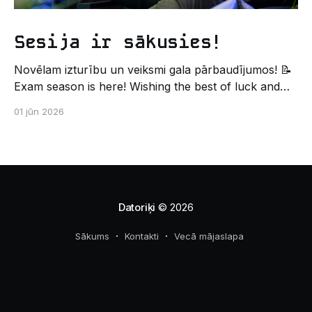
Sesija ir sākusies!
Novēlam izturību un veiksmi gala pārbaudījumos! 📝
Exam season is here! Wishing the best of luck and
strength in the final exams! ✍️ – Datorikas studējošo
01 jūn 2026
pašpārvaldes komunikācijas virziens
Datoriķi
© 2026
Sākums
Kontakti
Vecā mājaslapa