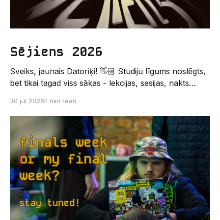
Sējiens 2026
Sveiks, jaunais Datoriķi! 👋🏻 Studiju līgums noslēgts,
bet tikai tagad viss sākas - lekcijas, sesijas, nakts
kodēšanas un, protams, neaizmirstami piedzīvojumi.
30 jūl 2026
1 min read
Un kas gan būtu labāks veids, kā iepazīt savu jauno
dzīvi LU EZTF datoriķu vidē, par došanos uz
leģendāro “Sējienu”? 🐱 Šī pirmsaristoteļa nometne
palīdzēs tev iegūt pirmos draugus, ieskatu studenta