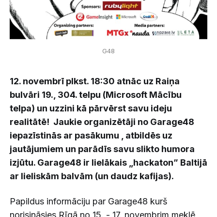
G48
12. novembrī plkst. 18:30 atnāc uz Raiņa
bulvāri 19., 304. telpu (Microsoft Mācību
telpa) un uzzini kā pārvērst savu ideju
realitātē! Jaukie organizētāji no Garage48
iepazīstinās ar pasākumu , atbildēs uz
jautājumiem un parādīs savu slikto humora
izjūtu. Garage48 ir lielākais „hackaton” Baltijā
ar lieliskām balvām (un daudz kafijas).
Papildus informāciju par Garage48 kurš
norisināsies Rīgā no 15. - 17. novembrim meklē