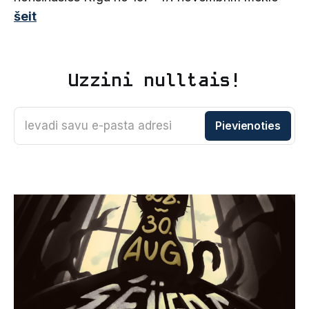
šeit
Uzzini nulltais!
Ievadi savu e-pasta adresi
Pievienoties