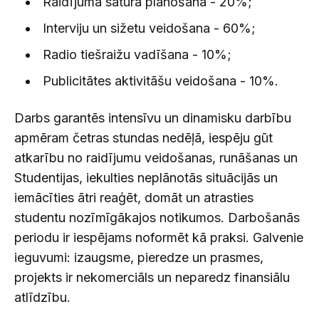
Raidījuma satura plānošana - 20%;
Interviju un sižetu veidošana - 60%;
Radio tiešraižu vadīšana - 10%;
Publicitātes aktivitāšu veidošana - 10%.
Darbs garantēs intensīvu un dinamisku darbību
apmēram četras stundas nedēļā, iespēju gūt
atkarību no raidījumu veidošanas, runāšanas un
Studentijas, iekulties neplānotās situācijās un
iemācīties ātri reaģēt, domāt un atrasties
studentu nozīmīgākajos notikumos. Darbošanās
periodu ir iespējams noformēt kā praksi. Galvenie
ieguvumi: izaugsme, pieredze un prasmes,
projekts ir nekomerciāls un neparedz finansiālu
atlīdzību.