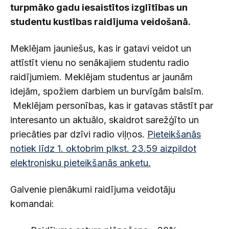
turpmāko gadu iesaistītos izglītības un
studentu kustības raidījuma veidošanā.
Meklējam jauniešus, kas ir gatavi veidot un
attīstīt vienu no senākajiem studentu radio
raidījumiem. Meklējam studentus ar jaunām
idejām, spožiem darbiem un burvīgām balsīm.
Meklējam personības, kas ir gatavas stāstīt par
interesanto un aktuālo, skaidrot sarežģīto un
priecāties par dzīvi radio viļņos.
Pieteikšanās
notiek līdz 1. oktobrim plkst. 23.59 aizpildot
elektronisku pieteikšanās anketu.
Galvenie pienākumi raidījuma veidotāju
komandai: