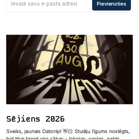
Ievadi savu e-pasta adresi
Pievienoties
Sējiens 2026
Sveiks, jaunais Datoriķi! 👋🏻 Studiju līgums noslēgts,
bet tikai tagad viss sākas - lekcijas, sesijas, nakts