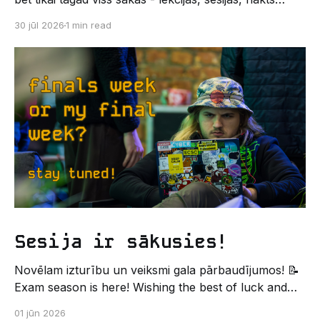
kodēšanas un, protams, neaizmirstami piedzīvojumi.
30 jūl 2026
1 min read
Un kas gan būtu labāks veids, kā iepazīt savu jauno
dzīvi LU EZTF datoriķu vidē, par došanos uz
leģendāro “Sējienu”? 🐱 Šī pirmsaristoteļa nometne
palīdzēs tev iegūt pirmos draugus, ieskatu studenta
Sesija ir sākusies!
Novēlam izturību un veiksmi gala pārbaudījumos! 📝
Exam season is here! Wishing the best of luck and
strength in the final exams! ✍️ – Datorikas studējošo
01 jūn 2026