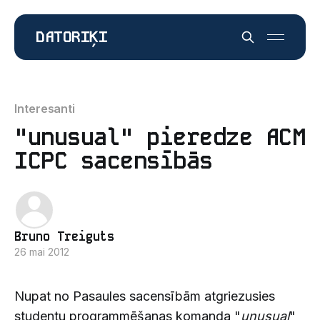
DATORIĶI
Interesanti
"unusual" pieredze ACM
ICPC sacensībās
Bruno Treiguts
26 mai 2012
Nupat no Pasaules sacensībām atgriezusies
studentu programmēšanas komanda "
unusual
"