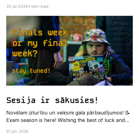
kodēšanas un, protams, neaizmirstami piedzīvojumi.
30 jūl 2026
1 min read
Un kas gan būtu labāks veids, kā iepazīt savu jauno
dzīvi LU EZTF datoriķu vidē, par došanos uz
leģendāro “Sējienu”? 🐱 Šī pirmsaristoteļa nometne
palīdzēs tev iegūt pirmos draugus, ieskatu studenta
Sesija ir sākusies!
Novēlam izturību un veiksmi gala pārbaudījumos! 📝
Exam season is here! Wishing the best of luck and
strength in the final exams! ✍️ – Datorikas studējošo
01 jūn 2026
pašpārvaldes komunikācijas virziens