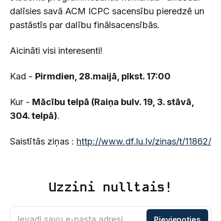
dalīsies savā ACM ICPC sacensību pieredzē un
pastāstīs par dalību finālsacensībās.
Aicināti visi interesenti!
Kad -
Pirmdien, 28.maijā, plkst. 17:00
Kur -
Mācību telpā (Raiņa bulv. 19, 3. stāvā,
304. telpā)
.
Saistītās ziņas :
http://www.df.lu.lv/zinas/t/11862/
Uzzini nulltais!
Ievadi savu e-pasta adresi
Pievienoties