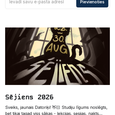
Ievadi savu e-pasta adresi
Pievienoties
Sējiens 2026
Sveiks, jaunais Datoriķi! 👋🏻 Studiju līgums noslēgts,
bet tikai tagad viss sākas - lekcijas, sesijas, nakts