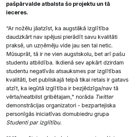
pašpārvalde atbalsta šo projektu un tā
ieceres.
“Ar nožēlu jāatzīst, ka augstākā izglītība
daudzkārt nav spējusi pierādīt savu kvalitāti
praksē, un uzņēmēju vide jau sen tai netic.
Mūsuprāt, tā ir ne vien augstskolu, bet arī pašu
studentu atbildība. Ikdienā sev apkārt dzirdam
studentu negatīvās atsauksmes par izglītības
kvalitāti, bet publiskajā telpā tikai retais ir gatavs
atzīt, ka iegūtā izglītība ir bezjēdzīga/nav tā
vērta/neatbilst gribētajam," norāda
Twitter
demonstrācijas organizatori - bezpartejiska
personīgās iniciatīvas domubiedru grupa
Studenti par izglītību
.