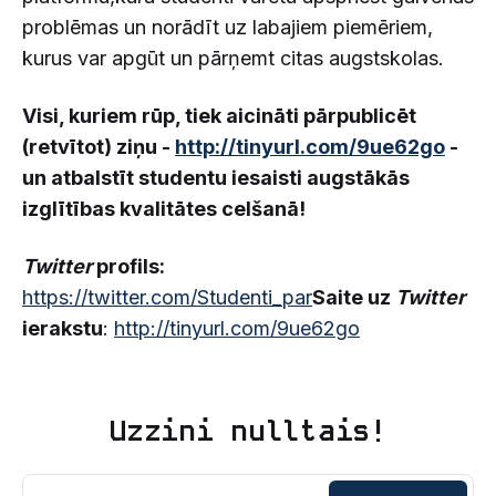
problēmas un norādīt uz labajiem piemēriem,
kurus var apgūt un pārņemt citas augstskolas.
Visi, kuriem rūp, tiek aicināti pārpublicēt
(retvītot) ziņu -
http://tinyurl.com/9ue62go
-
un atbalstīt studentu iesaisti augstākās
izglītības kvalitātes celšanā!
Twitter
profils:
https://twitter.com/Studenti_par
Saite uz
Twitter
ierakstu
:
http://tinyurl.com/9ue62go
Uzzini nulltais!