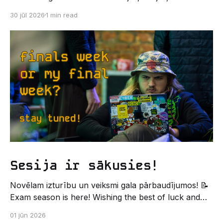
kodēšanas un, protams, neaizmirstami piedzīvojumi.
30 jūl 2026
1 min read
Un kas gan būtu labāks veids, kā iepazīt savu jauno
dzīvi LU EZTF datoriķu vidē, par došanos uz
leģendāro “Sējienu”? 🐱 Šī pirmsaristoteļa nometne
palīdzēs tev iegūt pirmos draugus, ieskatu studenta
Sesija ir sākusies!
Novēlam izturību un veiksmi gala pārbaudījumos! 📝
Exam season is here! Wishing the best of luck and
strength in the final exams! ✍️ – Datorikas studējošo
01 jūn 2026
pašpārvaldes komunikācijas virziens