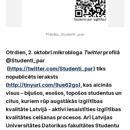
Plakāts_Studenti _par
Otrdien, 2. oktobrī mikrobloga
Twitter
profilā
@Studenti_par
(
https://twitter.com/Studenti_par
) tiks
nopublicēts ieraksts
(
http://tinyurl.com/9ue62go
), kas aicinās
visus – bijušos, esošos, topošos studentus un
citus, kuriem rūp augstākās izglītības
kvalitāte Latvijā - aktīvi iesaistīties izglītības
kvalitātes celšanas procesos. Arī Latvijas
Universitātes Datorikas fakultātes Studentu