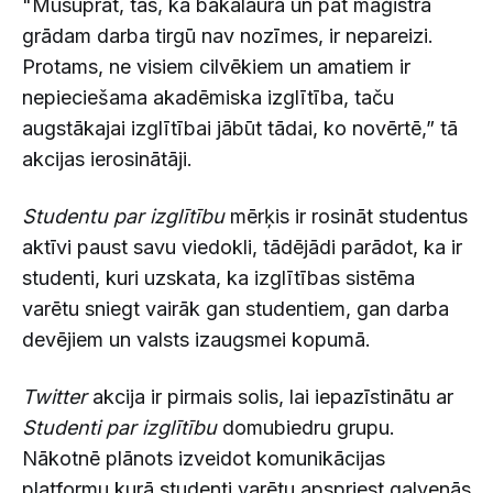
"Mūsuprāt, tas, ka bakalaura un pat maģistra
grādam darba tirgū nav nozīmes, ir nepareizi.
Protams, ne visiem cilvēkiem un amatiem ir
nepieciešama akadēmiska izglītība, taču
augstākajai izglītībai jābūt tādai, ko novērtē,” tā
akcijas ierosinātāji.
Studentu par izglītību
mērķis ir rosināt studentus
aktīvi paust savu viedokli, tādējādi parādot, ka ir
studenti, kuri uzskata, ka izglītības sistēma
varētu sniegt vairāk gan studentiem, gan darba
devējiem un valsts izaugsmei kopumā.
Twitter
akcija ir pirmais solis, lai iepazīstinātu ar
Studenti par izglītību
domubiedru grupu.
Nākotnē plānots izveidot komunikācijas
platformu,kurā studenti varētu apspriest galvenās