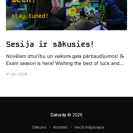
Sesija ir sākusies!
Novēlam izturību un veiksmi gala pārbaudījumos! 📝
Exam season is here! Wishing the best of luck and
strength in the final exams! ✍️ – Datorikas studējošo
01 jūn 2026
pašpārvaldes komunikācijas virziens
Datoriķi
© 2026
Sākums
Kontakti
Vecā mājaslapa