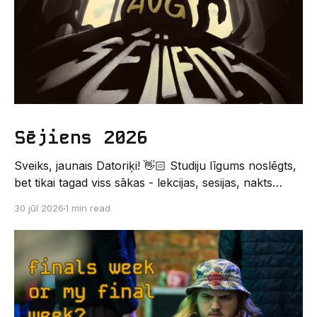
Sējiens 2026
Sveiks, jaunais Datoriķi! 👋🏻 Studiju līgums noslēgts,
bet tikai tagad viss sākas - lekcijas, sesijas, nakts
kodēšanas un, protams, neaizmirstami piedzīvojumi.
30 jūl 2026
1 min read
Un kas gan būtu labāks veids, kā iepazīt savu jauno
dzīvi LU EZTF datoriķu vidē, par došanos uz
leģendāro “Sējienu”? 🐱 Šī pirmsaristoteļa nometne
palīdzēs tev iegūt pirmos draugus, ieskatu studenta