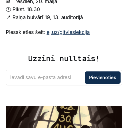
📆 Trešdien, 20. maijā
🕛 Plkst. 18.30
📍 Raiņa bulvārī 19, 13. auditorijā
Piesakieties šeit:
ej.uz/gitvieslekcija
Uzzini nulltais!
Ievadi savu e-pasta adresi
Pievienoties