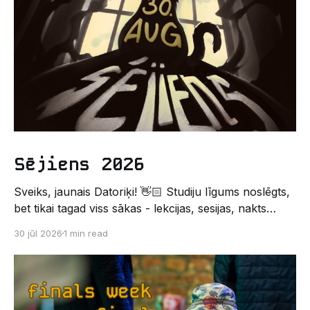
Sējiens 2026
Sveiks, jaunais Datoriķi! 👋🏻 Studiju līgums noslēgts,
bet tikai tagad viss sākas - lekcijas, sesijas, nakts
kodēšanas un, protams, neaizmirstami piedzīvojumi.
30 jūl 2026
1 min read
Un kas gan būtu labāks veids, kā iepazīt savu jauno
dzīvi LU EZTF datoriķu vidē, par došanos uz
leģendāro “Sējienu”? 🐱 Šī pirmsaristoteļa nometne
palīdzēs tev iegūt pirmos draugus, ieskatu studenta