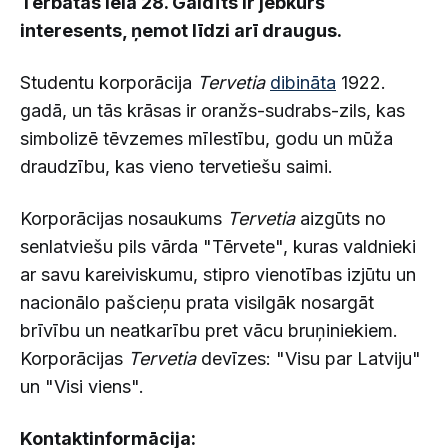
Tērbatas ielā 28. Gaidīts ir jebkurš
interesents, ņemot līdzi arī draugus.
Studentu korporācija
Tervetia
dibināta
1922.
gadā, un tās krāsas ir oranžs-sudrabs-zils, kas
simbolizē tēvzemes mīlestību, godu un mūža
draudzību, kas vieno tervetiešu saimi.
Korporācijas nosaukums
Tervetia
aizgūts no
senlatviešu pils vārda "Tērvete", kuras valdnieki
ar savu kareiviskumu, stipro vienotības izjūtu un
nacionālo pašcieņu prata visilgāk nosargāt
brīvību un neatkarību pret vācu bruņiniekiem.
Korporācijas
Tervetia
devīzes: "Visu par Latviju"
un "Visi viens".
Kontaktinformācija: