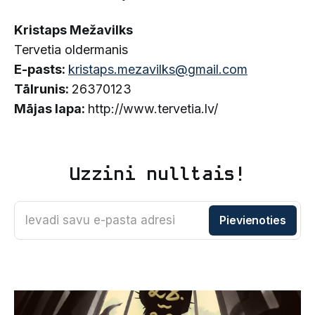
Kristaps Mežavilks
Tervetia oldermanis
E-pasts:
kristaps.mezavilks@gmail.com
Tālrunis:
26370123
Mājas lapa:
http://www.tervetia.lv/
Uzzini nulltais!
Ievadi savu e-pasta adresi
Pievienoties