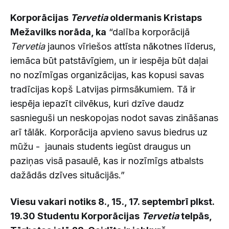
Korporācijas
Tervetia
oldermanis Kristaps
Mežavilks norāda, ka
“dalība korporācijā
Tervetia
jaunos vīriešos attīsta nākotnes līderus,
iemāca būt patstāvīgiem, un ir iespēja būt daļai
no nozīmīgas organizācijas, kas kopusi savas
tradīcijas kopš Latvijas pirmsākumiem. Tā ir
iespēja iepazīt cilvēkus, kuri dzīve daudz
sasnieguši un neskopojas nodot savas zināšanas
arī tālāk. Korporācija apvieno savus biedrus uz
mūžu - jaunais students iegūst draugus un
paziņas visā pasaulē, kas ir nozīmīgs atbalsts
dažādās dzīves situācijās.”
Viesu vakari notiks 8., 15., 17. septembrī plkst.
19.30 Studentu Korporācijas
Tervetia
telpās,