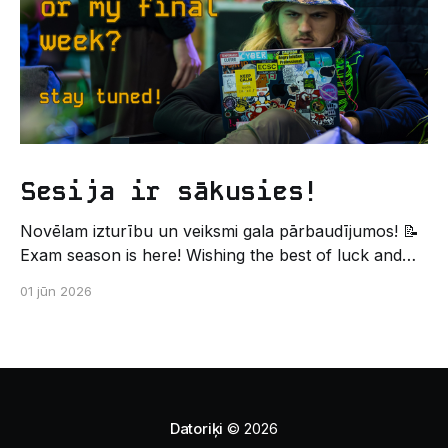
Sesija ir sākusies!
Novēlam izturību un veiksmi gala pārbaudījumos! 📝
Exam season is here! Wishing the best of luck and
strength in the final exams! ✍️ – Datorikas studējošo
01 jūn 2026
pašpārvaldes komunikācijas virziens
Datoriķi
© 2026