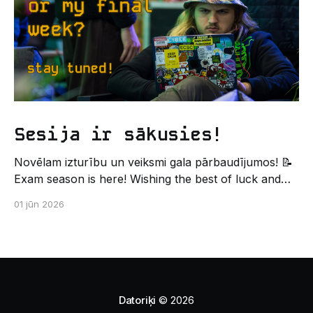
Sesija ir sākusies!
Novēlam izturību un veiksmi gala pārbaudījumos! 📝
Exam season is here! Wishing the best of luck and
strength in the final exams! ✍️ – Datorikas studējošo
01 jūn 2026
pašpārvaldes komunikācijas virziens
Datoriķi
© 2026