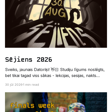
Sējiens 2026
Sveiks, jaunais Datoriķi! 👋🏻 Studiju līgums noslēgts,
bet tikai tagad viss sākas - lekcijas, sesijas, nakts
kodēšanas un, protams, neaizmirstami piedzīvojumi.
30 jūl 2026
1 min read
Un kas gan būtu labāks veids, kā iepazīt savu jauno
dzīvi LU EZTF datoriķu vidē, par došanos uz
leģendāro “Sējienu”? 🐱 Šī pirmsaristoteļa nometne
palīdzēs tev iegūt pirmos draugus, ieskatu studenta