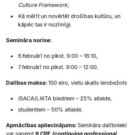
Culture Framework
;
Kā mērīt un novērtēt drošības kultūru, un
kāpēc tas ir nozīmīgi.
Semināra norise:
6.februārī no plkst. 9:00 – 16:10,
7.februārī no plkst. 9:00 – 12:00.
Dalības maksa:
100 eiro, vietu skaits ierobežots
ISACA/LIKTA biedriem – 25% atlaide,
studentiem – 50% atlaide.
Apmācības apliecinājums:
Semināra dalībnieki
var saņemt
9 CPE
(continuing professional