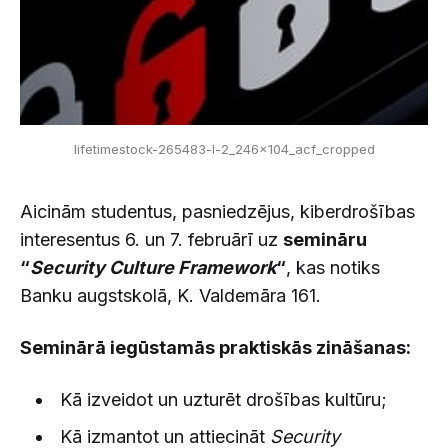
lifetimestock-265483-l-2_246x104_acf_cropped
Aicinām studentus, pasniedzējus, kiberdrošības
interesentus 6. un 7. februārī uz
semināru
“
Security Culture Framework
“
, kas notiks
Banku augstskolā, K. Valdemāra 161.
Seminārā iegūstamās praktiskās zināšanas:
Kā izveidot un uzturēt drošības kultūru;
Kā izmantot un attiecināt
Security