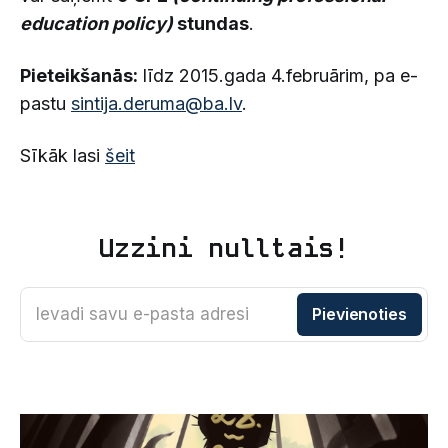
education policy)
stundas
.
Pieteikšanās:
līdz 2015.gada 4.februārim, pa e-
pastu
sintija.deruma@ba.lv
.
Sīkāk lasi
šeit
Uzzini nulltais!
Ievadi savu e-pasta adresi
Pievienoties