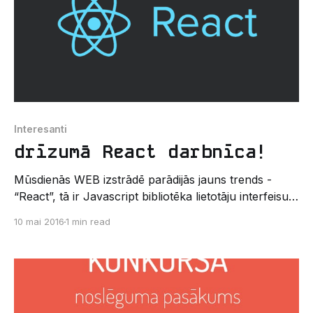
Interesanti
drīzumā React darbnīca!
Mūsdienās WEB izstrādē parādijās jauns trends -
“React”, tā ir Javascript bibliotēka lietotāju interfeisu
būvēšanai. Šī bibliotēka atvieglo Front End izstrādi un
10 mai 2016
1 min read
padara to par vienkāršu baudu. Tā izmanto virtuālo
DOM, kas abstraktējas no ierastā DOM no tā gūstot
vienkāršāku programmēšanu un labāku izpildes
darbību. 26.05.2016 LU DF,