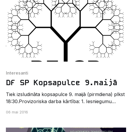
Interesanti
DF SP Kopsapulce 9.maijā
Tiek izsludināta kopsapulce 9. maijā (pirmdiena) plkst
18:30.Provizoriska darba kārtība: 1. Iesniegumu
izskatīšana 2. Darba kārtības apstiprināšana 3.
06 mai 2016
Atskaite par padarīto (aprīlis) 4. Valdes atskaites 5.
LU SP pārstāvju atskaites 6. Plānotie pasākumi 7.
Vēlēšanās LUSP pārstāvja amatam 8. Citi