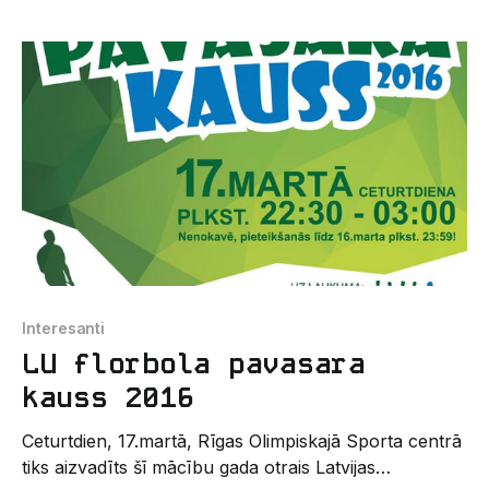
LU Datorikas fakultātes studentu komūna "Health
Hackers" sadarbībā ar "Garage48", Latvijas
Universitāti un Rīgas Stradiņa universitātes Studējošo
pašpārvaldi. “ Mūsdienās tehnoloģijām ir liela nozīme
Interesanti
LU florbola pavasara
kauss 2016
Ceturtdien, 17.martā, Rīgas Olimpiskajā Sporta centrā
tiks aizvadīts šī mācību gada otrais Latvijas