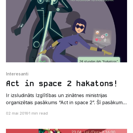
jautājumiInteresenti laipni aicināti ierasties. Sēde
notiks Raiņa bulvārī
Interesanti
Act in space 2 hakatons!
Ir izsludināts Izglītības un zinātnes ministrijas
organizētais pasākums “Act in space 2”. Šī pasākuma
jeb sacensību mērķis ir Latvijas studentu un
02 mai 2016
1 min read
uzņēmīgo cilvēku vidū meklēt jaunus talantus, kuri
spēj risināt kosmosa tehnoloģiju izaicinājumus un
pārvērst tos sabiedrībai noderīgā pielietojumā vai