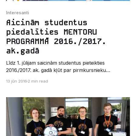
Interesanti
Aicinām studentus
piedalīties MENTORU
PROGRAMMĀ 2016./2017.
ak.gadā
Līdz 1. jūlijam saicinām studentus pieteikties
2016./2017. ak. gadā kļūt par pirmkursnieku
“mentoriem”. Ja vēlies attīstīt savas mentoringa
13 jūn 2016
2 min read
prases un palīdzēt jaunajiem studentiem iejusties
mācību vidē, piesakies, aizpildot pieteikuma anketu
http://df.lu.lv/mentoru_programma/ . Mentoru
programma Datorikas fakultātē jau darbojas trešo
gadu un tās mērķis ir veicināt