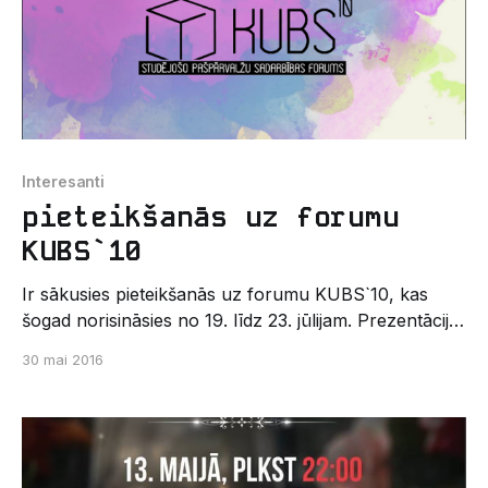
Interesanti
pieteikšanās uz forumu
KUBS`10
Ir sākusies pieteikšanās uz forumu KUBS`10, kas
šogad norisināsies no 19. līdz 23. jūlijam. Prezentācija
par pasākumu pieejama šeit Šeit pieejama
30 mai 2016
anketa.Tiem, kas vēlas doties uz KUBS`10, anketu
jāaizpilda līdz 5. jūnija plkst. 23.59!