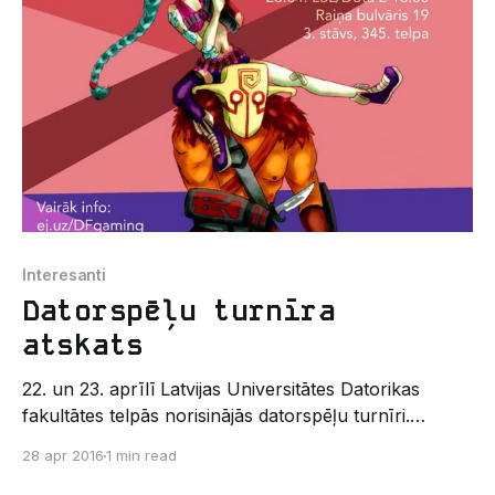
produktā – sākotnēji vismaz idejā vai prototipā. Vai
domā, ka esi
Interesanti
Datorspēļu turnīra
atskats
22. un 23. aprīlī Latvijas Universitātes Datorikas
fakultātes telpās norisinājās datorspēļu turnīri.
Turnīros bija iespējams piedalīties tādās spēlēs kā
28 apr 2016
1 min read
CS:GO, League of Legends, DOTA2. Turnīru