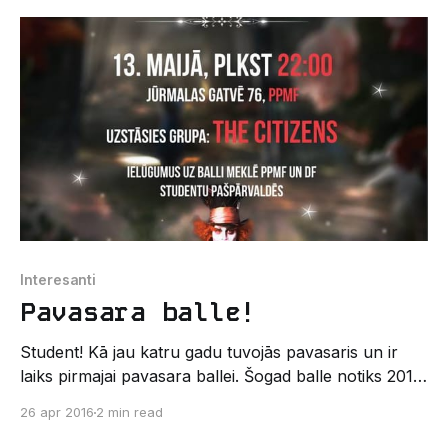
uzvarētāji CS:GO - 1.vietā G4A, 2.vietā iBuyVodka
League of Legends - 1.vietā eXanimo goDONS, 2.vietā
BoostedBaboons Dota2 - 1.
Interesanti
Pavasara balle!
Student! Kā jau katru gadu tuvojās pavasaris un ir
laiks pirmajai pavasara ballei. Šogad balle notiks 2016.
gada vienīgajā 13. datuma piektdienā, tāpēc
26 apr 2016
2 min read
sagatavojies baisi jautrai ballītei. Neaizmirsti ietērpties