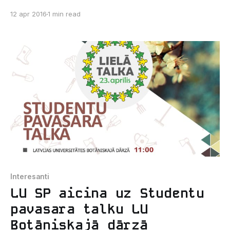
sava komanda kādā no šajām spēlēm: 1. CS:GO 2.
12 apr 2016
1 min read
Dota2 3. League of Legends Tad šis ir pasākums Tev!
CS:GO notiks 2016. gada 22. aprīlī no plkst. 18:00 līdz
03:00 LU
Interesanti
LU SP aicina uz Studentu
pavasara talku LU
Botāniskajā dārzā