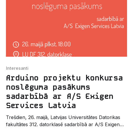
neatņemamiem pirms sesijas ieskandināšanas
svētkiem, Jūrmalas
Interesanti
Arduino projektu konkursa
noslēguma pasākums
sadarbībā ar A/S Exigen
Services Latvia
Trešdien, 26. maijā, Latvijas Universitātes Datorikas
fakultātes 312. datorklasē sadarbībā ar A/S Exigen
Services Latvia norisināsies Arduino projektu