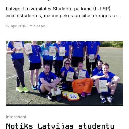
Latvijas Universitātes Studentu padome (LU SP)
aicina studentus, mācībspēkus un citus draugus uz
ikgadējo Studentu pavasara talku, 23. Aprīlī 10:30
12 apr 2016
1 min read
kas, kā ierasts, norisināsies Latvijas Universitātes (LU)
Botāniskajā dārzā, Kandavas ielā 2. Pavasara vēstneši
jau aktīvi ziņo par siltā laika iestāšanos un talkas
sezonas tuvošanos, tāpēc LU SP rīko
Interesanti
Notiks Latvijas studentu