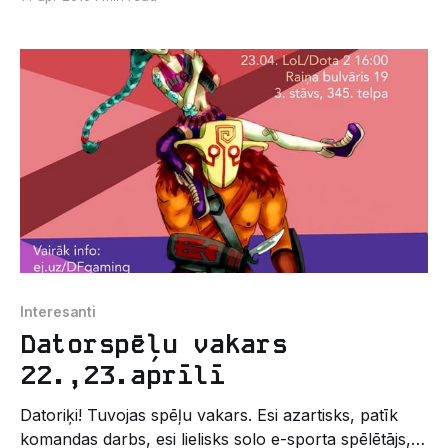
spēles norisināsies 21.-22.maijā atpūtas kompleksā
"Turbas". Izvēlies sev piemērotāko! Par nakšņošanu
- iespējams celt teltis vai arī rezervēt viesu mājiņu (1
Interesanti
Datorspēļu vakars
22.,23.aprīlī
Datoriķi! Tuvojas spēļu vakars. Esi azartisks, patīk
komandas darbs, esi lielisks solo e-sporta spēlētājs, ir