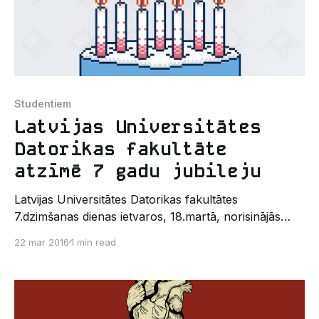
Studentiem
Latvijas Universitātes
Datorikas fakultāte
atzīmē 7 gadu jubileju
Latvijas Universitātes Datorikas fakultātes
7.dzimšanas dienas ietvaros, 18.martā, norisinājās
Sadraudzības vakars, kurā piedalīties aicināts tika
22 mar 2016
1 min read
ikviens interesents un Datorikas fakultātes draugs, lai
draudzīgā pulciņā kopīgi atzīmētu šo fakultātei tik ļoti
nozīmīgo notikumu. Datorikas fakultātes visiem bija
iespēja mieloties ar gardu „Kodēju, lai kodētu”
dzimšanas dienas kūku, kā arī