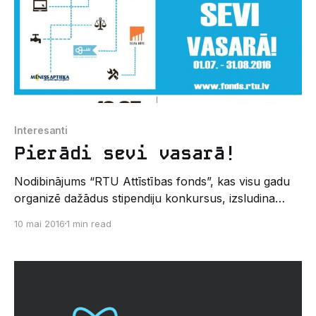
Interesanti
Pierādi sevi vasarā!
Nodibinājums “RTU Attīstības fonds”, kas visu gadu
organizē dažādus stipendiju konkursus, izsludina
vasaras prakšu konkursu “Pierādi sevi vasarā!” ar 50
10 mai 2016
1 min read
dažādām apmaksātām prakses vietām. Konkursa
ietvaros visu Latvijas augstskolu studentiem un
profesionālo vidusskolu audzēkņiem ir iespēja iegūt
prakses vietu, kā arī ikmēneša stipendiju 250 EUR
apmērā uz diviem vasaras mēnešiem.