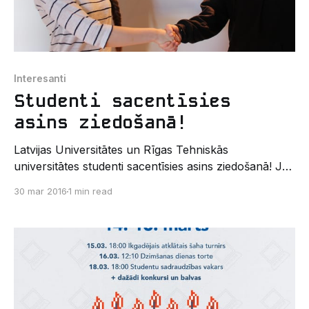
Interesanti
Studenti sacentīsies
asins ziedošanā!
Latvijas Universitātes un Rīgas Tehniskās
universitātes studenti sacentīsies asins ziedošanā! Jau
no šodienas, 30. marta, mēneša garumā Latvijas
30 mar 2016
1 min read
Universitāte (LU) izaicina Rīgas Tehniskās
universitātes (RTU) studentus, sacenšoties, kuras
universitātes studenti mēneša laikā visvairāk ziedos
asinis. Tā šoreiz ja zaudētāja lomā būs LU, redzēsim
viņus ejam zosu gājienā pa Raiņa bulvāri,