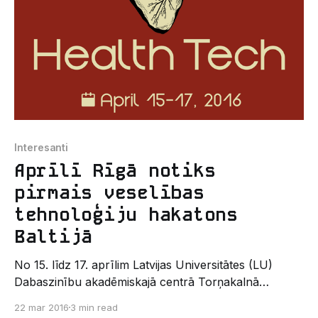
Interesanti
Aprīlī Rīgā notiks
pirmais veselības
tehnoloģiju hakatons
Baltijā
No 15. līdz 17. aprīlim Latvijas Universitātes (LU)
Dabaszinību akadēmiskajā centrā Torņakalnā
norisināsies pirmais veselības tehnoloģiju hakatons
22 mar 2016
3 min read
Baltijā – “Garage48 HealthTech". Hakatonu organizē