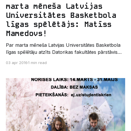
marta mēneša Latvijas
Universitātes Basketbola
līgas spēlētājs: Matīss
Mamedovs!
Par marta mēneša Latvijas Universitātes Basketbola
līgas spēlētāju atzīts Datorikas fakultātes pārstāvis
Matīss Mamedovs. Lai arī “datoriķiem” ne sevišķi labi
03 apr 2016
1 min read
veicās sezona vidusdaļā un komanda neiekļuva
spēcīgāko grupā, tomēr otrajā posmā komanda
saglabāja iepriekš iegūtās pozīcijas, martā uzvarot
divas no trim spēlēm. Matīss Mamedovs vidēji trīs
spēlēs guva 27,6