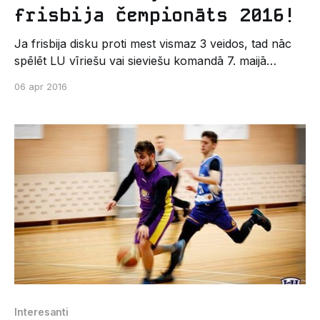
frisbija čempionāts 2016!
Ja frisbija disku proti mest vismaz 3 veidos, tad nāc
spēlēt LU vīriešu vai sieviešu komandā 7. maijā
Latvijas studentu frisbija čempionātā 2016. Piesakies
06 apr 2016
līdz 8. aprīlim, lai paspētu uz pirmo koptreniņu,
aizpildot anketu šeit Jautājumu gadījumā raksti:
valdis-g@inbox.lv
Interesanti