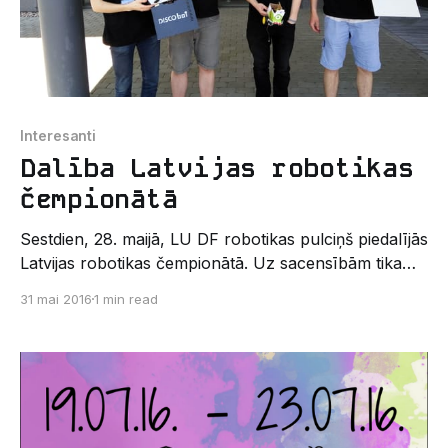
Interesanti
Dalība Latvijas robotikas
čempionātā
Sestdien, 28. maijā, LU DF robotikas pulciņš piedalījās
Latvijas robotikas čempionātā. Uz sacensībām tika
izveidoti trīs roboti divās kategorijās - Folkrace robots
31 mai 2016
1 min read
ar nosaukumu “Mahinators”, kā arī divi iRobot Sumo
roboti - “Discobot”, iegūstot 7. vietu, kā arī
“Putekļsūcējs bez dvēseles”, kas tā arī nesagaidīja
pirmo cīņu uz sacensību ringa