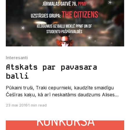
Interesanti
Atskats par pavasara
balli
Pūkaini truši, Traki cepurnieki, kaudzīte smaidīgu
Češīras kaķu, kā arī neskaitāms daudzums Alises
Brīnumzemē – tieši tā varētu raksturot piektdien,
23 mai 2016
1 min read
13.maijā, notikušo Pavasara Balli, kuru kopīgiem
spēkiem rīkoja Latvijas Universitātes Datorikas
fakultāte un Pedagoģijas, psiholoģijas un mākslas
fakultāte.Balle, kas nu jau pārvērtusies par