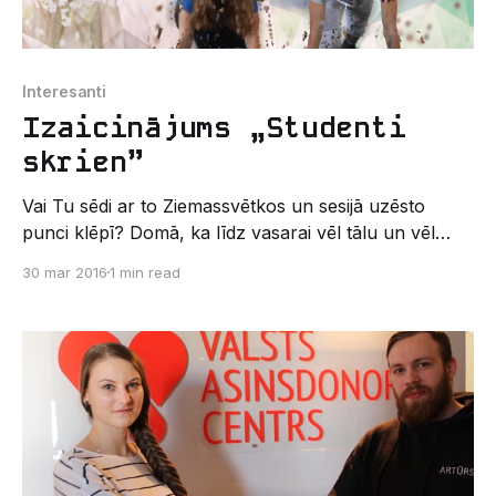
Interesanti
Izaicinājums „Studenti
skrien”
Vai Tu sēdi ar to Ziemassvētkos un sesijā uzēsto
punci klēpī? Domā, ka līdz vasarai vēl tālu un vēl
priekšā pavasara sesija? Bet varbūt pavasara
30 mar 2016
1 min read
depresija sēž Tev uz pleca un čukst, lai paliec mājās
zem pleda pie datora? RTU izaicina - celies un skrien!
Latvijas Universitātes pārstāvji ir izaicināti