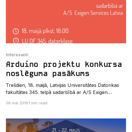
Interesanti
Arduino projektu konkursa
noslēguma pasākums
Trešdien, 18. maijā, Latvijas Universitātes Datorikas
fakultātes 345. telpā sadarbībā ar A/S Exigen
Services Latvia norisināsies Arduino projektu
08 mai 2016
1 min read
konkursa noslēguma kārta. Projekta noslēguma
pasākumā komandām būs jāprezentē sava iesūtītā
ideja (apraksts, elektronikas shematisks
atspoguļojums, programma u.c. aspekti), ko novērtēs