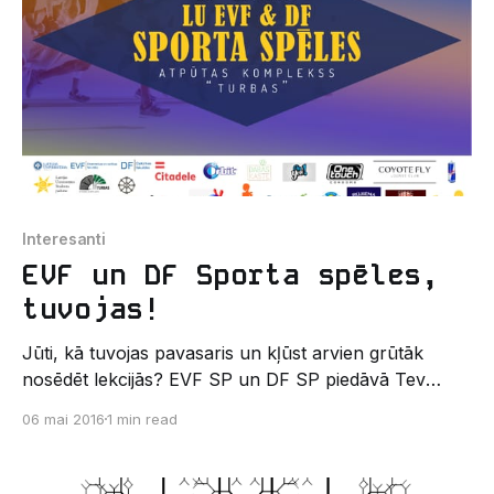
žurija. Lai prezentētu ideju klātienē, izstrādāts
prototips nav obligāta
Interesanti
EVF un DF Sporta spēles,
tuvojas!
Jūti, kā tuvojas pavasaris un kļūst arvien grūtāk
nosēdēt lekcijās? EVF SP un DF SP piedāvā Tev
lielisku iespēju atpūsties un sportot pie dabas! Sporta
06 mai 2016
1 min read
spēles norisināsies 21.-22.maijā atpūtas kompleksā
"Turbas". Izvēlies sev piemērotāko! Par nakšņošanu
- iespējams celt teltis vai arī rezervēt viesu mājiņu (1