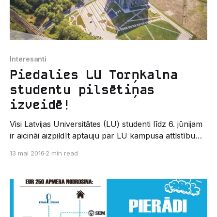
Interesanti
Piedalies LU Torņkalna
studentu pilsētiņas
izveidē!
Visi Latvijas Universitātes (LU) studenti līdz 6. jūnijam
ir aicināi aizpildīt aptauju par LU kampusa attīstību
Torņkalnā. Dabaszinātņu Akadēmiskais centrs ir
13 mai 2016
2 min read
pirmā ēka, kas izveidota projekta ietvaros un kalpos
par piemēru pārējām ēkām, kurās, pēc projekta
pabeigšanas, atradīsies visas LU fakultātes. Jauno
ēku efektīvai izveidei ir nepieciešams studentu
viedoklis un