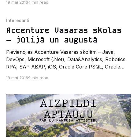
19 mai 2016
1 min read
konkursa noslēguma kārta. Projekta noslēguma
pasākumā komandām būs jāprezentē sava iesūtītā
ideja (apraksts, elektronikas shematisks
Interesanti
atspoguļojums, programma u.c. aspekti), ko novērtēs
Accenture Vasaras skolas
žurija. Lai prezentētu ideju klātienē, izstrādāts
– jūlijā un augustā
prototips nav obligāta
Pievienojies Accenture Vasaras skolām – Java,
DevOps, Microsoft (.Net), Data&Analytics, Robotics
RPA, SAP ABAP, iOS, Oracle Core PSQL, Oracle
SOA, Testing, Business Process Consulting uz SAP
18 mai 2016
1 min read
platformas un PMO (Projektu vadības asistents)
mācībām! Accenture Programmēšanas un Projektu
vadības asistentu skolas ir kompānijas apmaksātas,
intensīvas 1 līdz 4 nedēļu garas