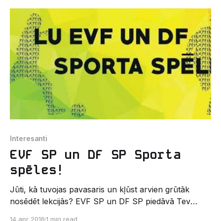
atbilstošās svētku drānās "Alises brīnumzemē" stilā,
bet neaizmirsti, ka būs arī jādejo. Par muzikālo
noskaņojumu rūpēsies grupa "The
Interesanti
EVF SP un DF SP Sporta
spēles!
Jūti, kā tuvojas pavasaris un kļūst arvien grūtāk
nosēdēt lekcijās? EVF SP un DF SP piedāvā Tev
lielisku iespēju atpūsties un sportot pie dabas! Sporta
14 apr 2016
1 min read