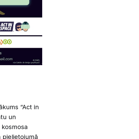
sākums “Act in
ntu un
āt kosmosa
 pielietojumā