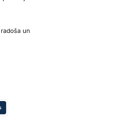
r radoša un
s