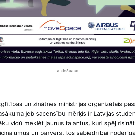
actInSpace
Izglītības un zinātnes ministrijas organizētais pa
asākuma jeb sacensību mērķis ir Latvijas stude
ku vidū meklēt jaunus talantus, kuri spēj risin
aicinājumus un pārvērst tos sabiedrībai noderīgā