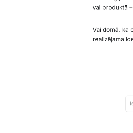
vai produktā –
Vai domā, ka e
realizējama id
I