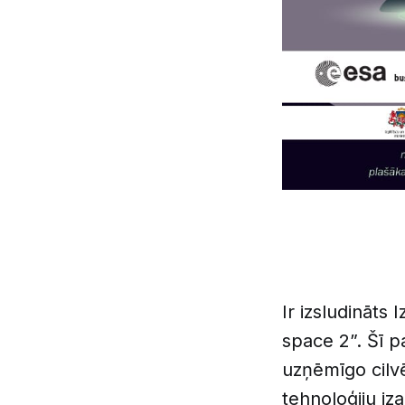
Ir izsludināts 
space 2”. Šī p
uzņēmīgo cilvē
tehnoloģiju iz