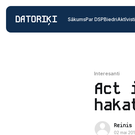
DATORIĶI
Sākums
Par DSP
Biedri
Aktīvist
Interesanti
Act 
haka
Reinis 
02 mai 20