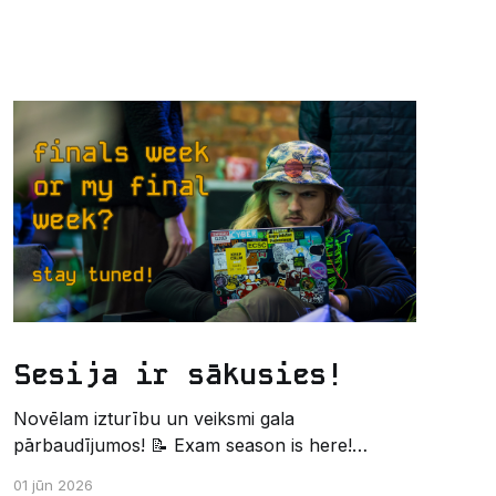
Sesija ir sākusies!
Novēlam izturību un veiksmi gala
pārbaudījumos! 📝 Exam season is here!
Wishing the best of luck and strength in the
01 jūn 2026