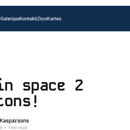
i
Galerijas
Kontakti
Ziņo
Kartes
in space 2
tons!
Kasparsons
16
•
1 min read