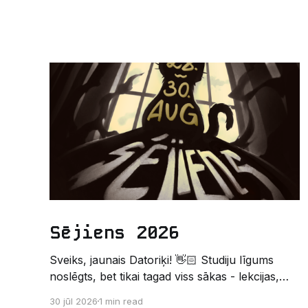
Sējiens 2026
Sveiks, jaunais Datoriķi! 👋🏻 Studiju līgums
noslēgts, bet tikai tagad viss sākas - lekcijas,
sesijas, nakts kodēšanas un, protams,
30 jūl 2026
1 min read