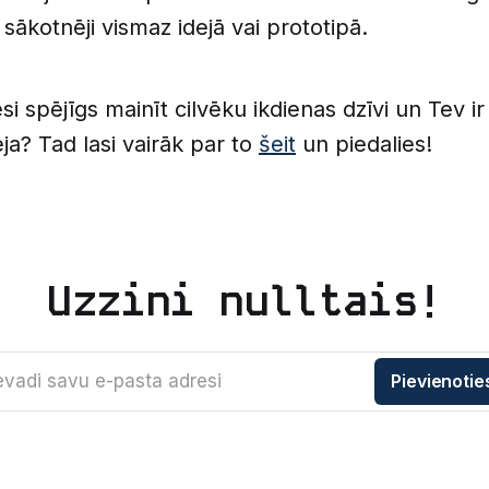
 sākotnēji vismaz idejā vai prototipā.
si spējīgs mainīt cilvēku ikdienas dzīvi un Tev i
eja? Tad lasi vairāk par to
šeit
un piedalies!
Uzzini nulltais!
evadi savu e-pasta adresi
Pievienotie