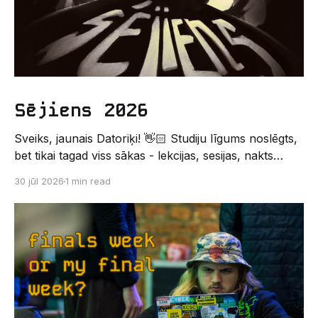
Sējiens 2026
Sveiks, jaunais Datoriķi! 👋🏻 Studiju līgums noslēgts,
bet tikai tagad viss sākas - lekcijas, sesijas, nakts
kodēšanas un, protams, neaizmirstami piedzīvojumi.
30 jūl 2026
1 min read
Un kas gan būtu labāks veids, kā iepazīt savu jauno
dzīvi LU EZTF datoriķu vidē, par došanos uz
leģendāro “Sējienu”? 🐱 Šī pirmsaristoteļa nometne
palīdzēs tev iegūt pirmos draugus, ieskatu studenta