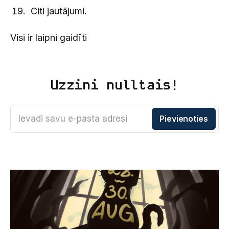
Citi jautājumi.
Visi ir laipni gaidīti
Uzzini nulltais!
Ievadi savu e-pasta adresi
Pievienoties