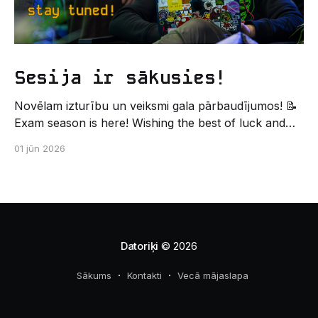
Sesija ir sākusies!
Novēlam izturību un veiksmi gala pārbaudījumos! 📝
Exam season is here! Wishing the best of luck and
strength in the final exams! ✍️ – Datorikas studējošo
01 jūn 2026
pašpārvaldes komunikācijas virziens
Datoriķi
© 2026
Sākums
Kontakti
Vecā mājaslapa