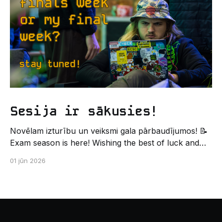
palīdzēs tev iegūt pirmos draugus, ieskatu studenta
Sesija ir sākusies!
Novēlam izturību un veiksmi gala pārbaudījumos! 📝
Exam season is here! Wishing the best of luck and
strength in the final exams! ✍️ – Datorikas studējošo
01 jūn 2026
pašpārvaldes komunikācijas virziens