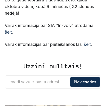
oktobra vidum, kopā 9 mēnešus ( 32 stundas
nedēļā).
Vairāk informācija par SIA “In-volv” atrodama
šeit
.
Vairāk informācijas par pieteikšanos lasi
šeit
.
Uzzini nulltais!
Ievadi savu e-pasta adresi
Pievienoties