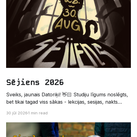
Sējiens 2026
Sveiks, jaunais Datoriķi! 👋🏻 Studiju līgums noslēgts,
bet tikai tagad viss sākas - lekcijas, sesijas, nakts
kodēšanas un, protams, neaizmirstami piedzīvojumi.
30 jūl 2026
1 min read
Un kas gan būtu labāks veids, kā iepazīt savu jauno
dzīvi LU EZTF datoriķu vidē, par došanos uz
leģendāro “Sējienu”? 🐱 Šī pirmsaristoteļa nometne