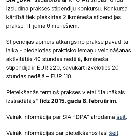
izsludina prakses stipendiju konkursu. Konkursa
kārtībā tiek piešķirtas 2 ikmēneša stipendijas
praksei IT jomā 6 mēnešiem.
Stipendijas apmērs atkarīgs no praksē pavadītā
laika - piedaloties praktisko iemaņu veicināšanas
aktivitātēs 40 stundas nedēļā, ikmēneša
stipendija ir EUR 220, savukārt izvēloties 20
stundas nedēļā – EUR 110.
Pieteikšanās termiņš prakses vietai "Jaunākais
izstrādātājs"
līdz 2015. gada 8. februārim
.
Vairāk informācija par SIA “DPA” atrodama
šeit
.
Vairāk informācijas par pieteikšanos lasi
šeit
.