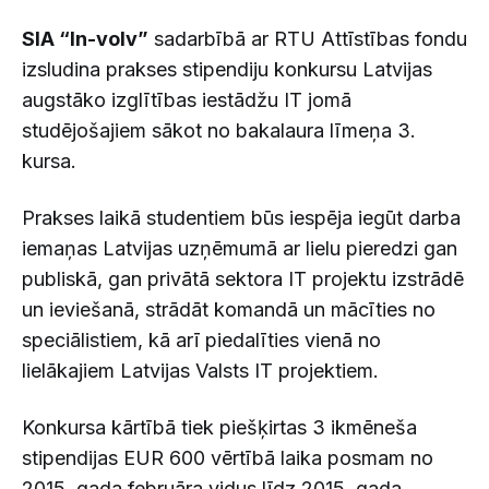
SIA “In-volv”
sadarbībā ar RTU Attīstības fondu
izsludina prakses stipendiju konkursu Latvijas
augstāko izglītības iestādžu IT jomā
studējošajiem sākot no bakalaura līmeņa 3.
kursa.
Prakses laikā studentiem būs iespēja iegūt darba
iemaņas Latvijas uzņēmumā ar lielu pieredzi gan
publiskā, gan privātā sektora IT projektu izstrādē
un ieviešanā, strādāt komandā un mācīties no
speciālistiem, kā arī piedalīties vienā no
lielākajiem Latvijas Valsts IT projektiem.
Konkursa kārtībā tiek piešķirtas 3 ikmēneša
stipendijas EUR 600 vērtībā laika posmam no
2015. gada februāra vidus līdz 2015. gada