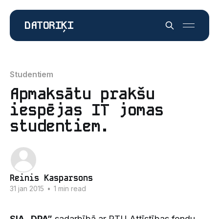
DATORIĶI
Studentiem
Apmaksātu prakšu
iespējas IT jomas
studentiem.
Reinis Kasparsons
31 jan 2015
•
1 min read
SIA „DPA”
sadarbībā ar RTU Attīstības fondu