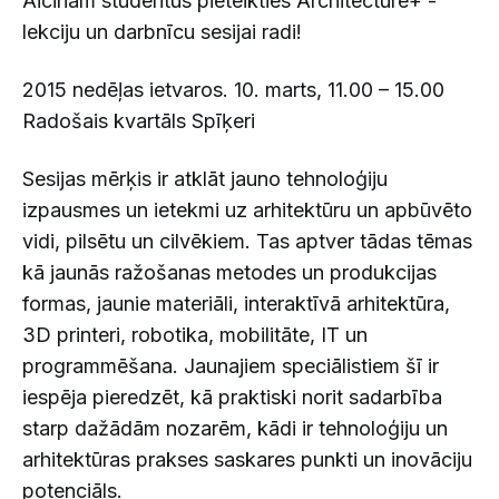
Aicinām studentus pieteikties Architecture+ -
lekciju un darbnīcu sesijai radi!
2015 nedēļas ietvaros. 10. marts, 11.00 – 15.00
Radošais kvartāls Spīķeri
Sesijas mērķis ir atklāt jauno tehnoloģiju
izpausmes un ietekmi uz arhitektūru un apbūvēto
vidi, pilsētu un cilvēkiem. Tas aptver tādas tēmas
kā jaunās ražošanas metodes un produkcijas
formas, jaunie materiāli, interaktīvā arhitektūra,
3D printeri, robotika, mobilitāte, IT un
programmēšana. Jaunajiem speciālistiem šī ir
iespēja pieredzēt, kā praktiski norit sadarbība
starp dažādām nozarēm, kādi ir tehnoloģiju un
arhitektūras prakses saskares punkti un inovāciju
potenciāls.