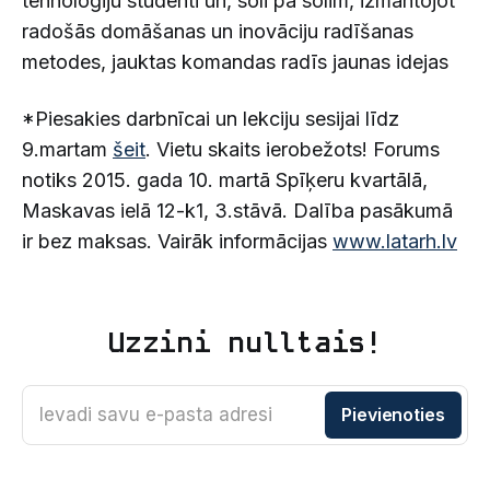
tehnoloģiju studenti un, soli pa solim, izmantojot
radošās domāšanas un inovāciju radīšanas
metodes, jauktas komandas radīs jaunas idejas
*Piesakies darbnīcai un lekciju sesijai līdz
9.martam
šeit
. Vietu skaits ierobežots! Forums
notiks 2015. gada 10. martā Spīķeru kvartālā,
Maskavas ielā 12-k1, 3.stāvā. Dalība pasākumā
ir bez maksas. Vairāk informācijas
www.latarh.lv
Uzzini nulltais!
Ievadi savu e-pasta adresi
Pievienoties