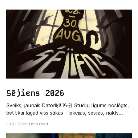
Sējiens 2026
Sveiks, jaunais Datoriķi! 👋🏻 Studiju līgums noslēgts,
bet tikai tagad viss sākas - lekcijas, sesijas, nakts
kodēšanas un, protams, neaizmirstami piedzīvojumi.
30 jūl 2026
1 min read
Un kas gan būtu labāks veids, kā iepazīt savu jauno
dzīvi LU EZTF datoriķu vidē, par došanos uz