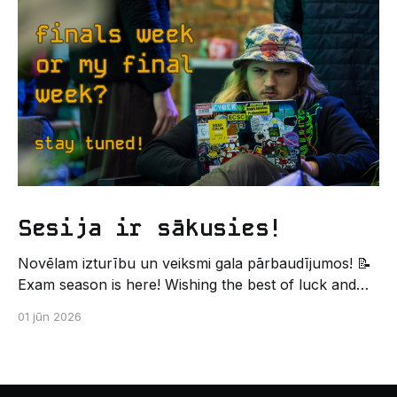
leģendāro “Sējienu”? 🐱 Šī pirmsaristoteļa nometne
palīdzēs tev iegūt pirmos draugus, ieskatu studenta
Sesija ir sākusies!
Novēlam izturību un veiksmi gala pārbaudījumos! 📝
Exam season is here! Wishing the best of luck and
strength in the final exams! ✍️ – Datorikas studējošo
01 jūn 2026
pašpārvaldes komunikācijas virziens