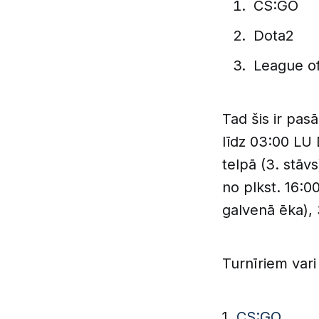
CS:GO
Dota2
League o
Tad šis ir pas
līdz 03:00 LU 
telpā (3. stāv
no plkst. 16:0
galvenā ēka), 
Turnīriem vari 
1.
CS:GO