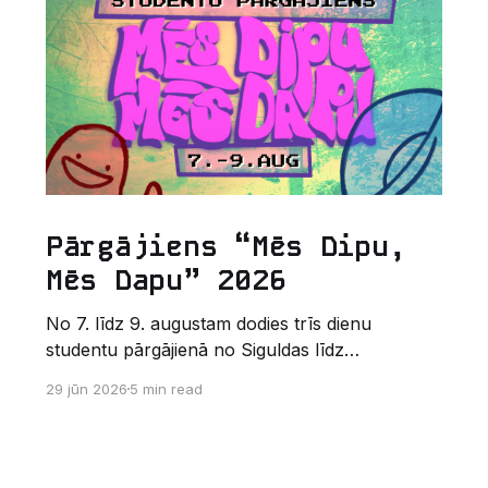
Pārgājiens “Mēs Dipu,
Mēs Dapu” 2026
No 7. līdz 9. augustam dodies trīs dienu
studentu pārgājienā no Siguldas līdz
Augšlīgatnei. Tas nav izturības pārbaudījums,
29 jūn 2026
5 min read
bet gan kopīgs vasaras piedzīvojums dabā.