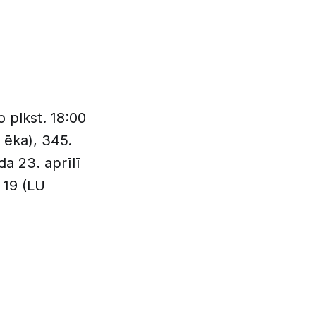
 plkst. 18:00
 ēka), 345.
a 23. aprīlī
 19 (LU