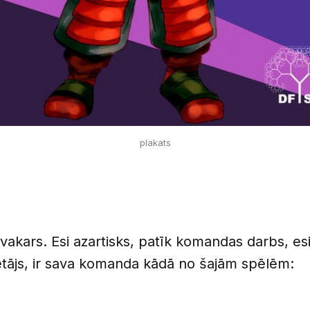
plakats
vakars. Esi azartisks, patīk komandas darbs, esi 
ētājs, ir sava komanda kādā no šajām spēlēm: