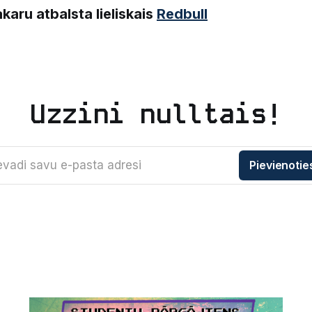
karu atbalsta lieliskais
Redbull
Uzzini nulltais!
evadi savu e-pasta adresi
Pievienotie