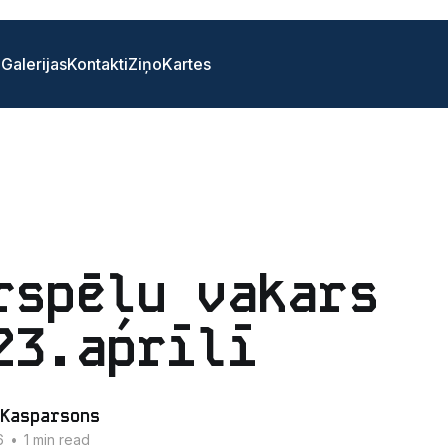
i
Galerijas
Kontakti
Ziņo
Kartes
rspēļu vakars
23.aprīlī
Kasparsons
6
•
1 min read