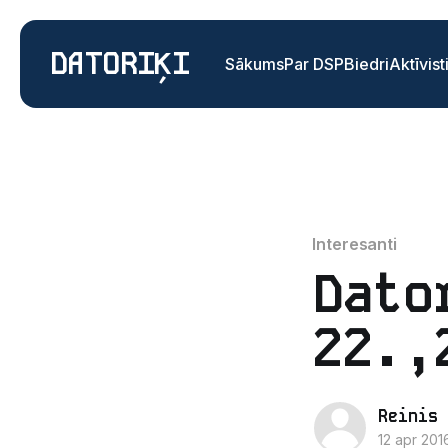
DATORIĶI
Sākums
Par DSP
Biedri
Aktīvist
Interesanti
Dato
22.,
Reinis 
12 apr 201