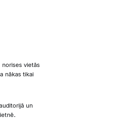
 norises vietās
a nākas tikai
uditorijā un
ietnē.