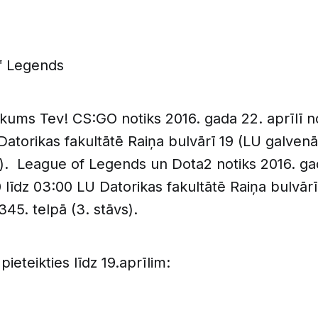
f Legends
ākums Tev! CS:GO notiks 2016. gada 22. aprīlī no
Datorikas fakultātē Raiņa bulvārī 19 (LU galvenā
s). League of Legends un Dota2 notiks 2016. gad
0 līdz 03:00 LU Datorikas fakultātē Raiņa bulvārī
345. telpā (3. stāvs).
pieteikties līdz 19.aprīlim: