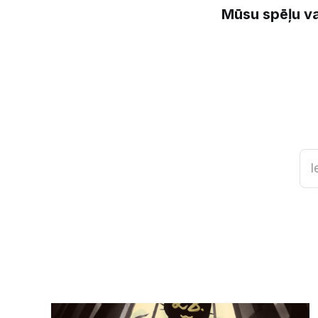
Mūsu spēļu va
I