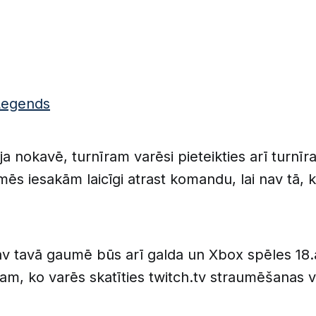
Legends
ja nokavē, turnīram varēsi pieteikties arī turnīra
 mēs iesakām laicīgi atrast komandu, lai nav tā, k
v tavā gaumē būs arī galda un Xbox spēles 18.a
nīram, ko varēs skatīties twitch.tv straumēšanas v