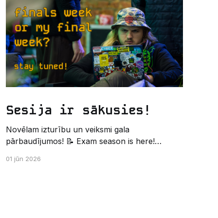
Sesija ir sākusies!
Novēlam izturību un veiksmi gala
pārbaudījumos! 📝 Exam season is here!
Wishing the best of luck and strength in the
01 jūn 2026
final exams! ✍️ – Datorikas studējošo
pašpārvaldes komunikācijas virziens