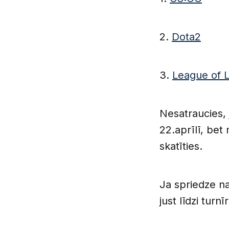
2.
Dota2
3.
League of 
Nesatraucies, 
22.aprīlī, bet
skatīties.
Ja spriedze na
just līdzi tur