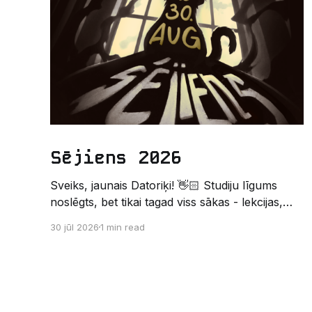
Sējiens 2026
Sveiks, jaunais Datoriķi! 👋🏻 Studiju līgums
noslēgts, bet tikai tagad viss sākas - lekcijas,
sesijas, nakts kodēšanas un, protams,
30 jūl 2026
1 min read
neaizmirstami piedzīvojumi. Un kas gan būtu
labāks veids, kā iepazīt savu jauno dzīvi LU
EZTF datoriķu vidē, par došanos uz leģendāro
“Sējienu”? 🐱 Šī pirmsaristoteļa nometne
palīdzēs tev iegūt pirmos draugus, ieskatu