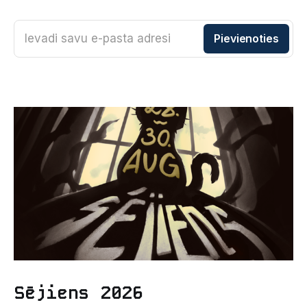
Ievadi savu e-pasta adresi
Pievienoties
Sējiens 2026