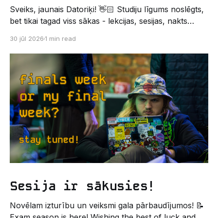
Sveiks, jaunais Datoriķi! 👋🏻 Studiju līgums noslēgts,
bet tikai tagad viss sākas - lekcijas, sesijas, nakts
kodēšanas un, protams, neaizmirstami piedzīvojumi.
30 jūl 2026
1 min read
Un kas gan būtu labāks veids, kā iepazīt savu jauno
dzīvi LU EZTF datoriķu vidē, par došanos uz
leģendāro “Sējienu”? 🐱 Šī pirmsaristoteļa nometne
palīdzēs tev iegūt pirmos draugus, ieskatu studenta
Sesija ir sākusies!
Novēlam izturību un veiksmi gala pārbaudījumos! 📝
Exam season is here! Wishing the best of luck and