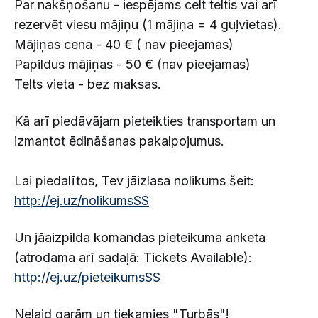
Par nakšņošanu - iespējams celt teltis vai arī
rezervēt viesu mājiņu (1 mājiņa = 4 guļvietas).
Mājiņas cena - 40 € ( nav pieejamas)
Papildus mājiņas - 50 € (nav pieejamas)
Telts vieta - bez maksas.
Kā arī piedāvājam pieteikties transportam un
izmantot ēdināšanas pakalpojumus.
Lai piedalītos, Tev jāizlasa nolikums šeit:
http://ej.uz/nolikumsSS
Un jāaizpilda komandas pieteikuma anketa
(atrodama arī sadaļā: Tickets Available):
http://ej.uz/pieteikumsSS
Nelaid garām un tiekamies "Turbās"!