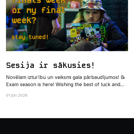
palīdzēs tev iegūt pirmos draugus, ieskatu studenta
Sesija ir sākusies!
Novēlam izturību un veiksmi gala pārbaudījumos! 📝
Exam season is here! Wishing the best of luck and
strength in the final exams! ✍️ – Datorikas studējošo
01 jūn 2026
pašpārvaldes komunikācijas virziens