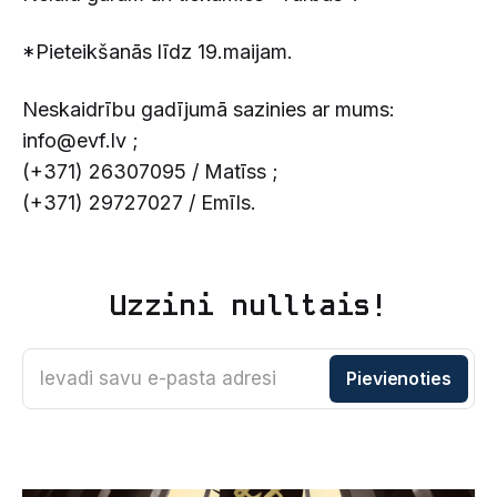
*Pieteikšanās līdz 19.maijam.
Neskaidrību gadījumā sazinies ar mums:
info@evf.lv ;
(+371) 26307095 / Matīss ;
(+371) 29727027 / Emīls.
Uzzini nulltais!
Ievadi savu e-pasta adresi
Pievienoties