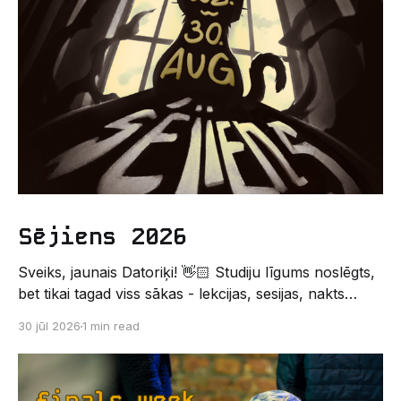
Sējiens 2026
Sveiks, jaunais Datoriķi! 👋🏻 Studiju līgums noslēgts,
bet tikai tagad viss sākas - lekcijas, sesijas, nakts
kodēšanas un, protams, neaizmirstami piedzīvojumi.
30 jūl 2026
1 min read
Un kas gan būtu labāks veids, kā iepazīt savu jauno
dzīvi LU EZTF datoriķu vidē, par došanos uz
leģendāro “Sējienu”? 🐱 Šī pirmsaristoteļa nometne