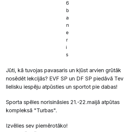
Jūti, kā tuvojas pavasaris un kļūst arvien grūtāk
nosēdēt lekcijās? EVF SP un DF SP piedāvā Tev
lielisku iespēju atpūsties un sportot pie dabas!
Sporta spēles norisināsies 21.-22.maijā atpūtas
kompleksā "Turbas".
Izvēlies sev piemērotāko!