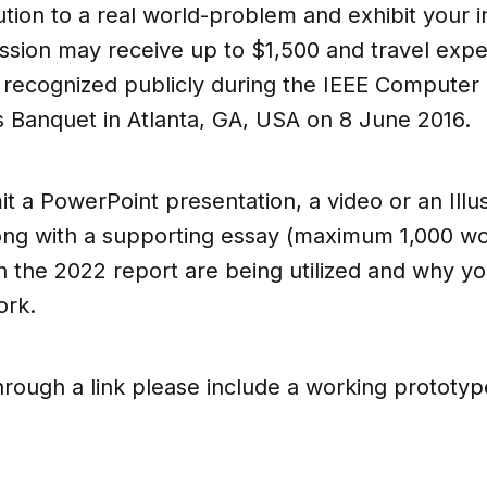
tion to a real world-problem and exhibit your 
ssion may receive up to $1,500 and travel exp
 recognized publicly during the IEEE Computer 
 Banquet in Atlanta, GA, USA on 8 June 2016.
t a PowerPoint presentation, a video or an Illu
ong with a supporting essay (maximum 1,000 w
n the 2022 report are being utilized and why yo
ork.
hrough a link please include a working prototy