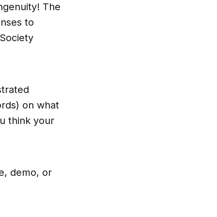
ingenuity! The
enses to
Society
strated
ords) on what
u think your
pe, demo, or