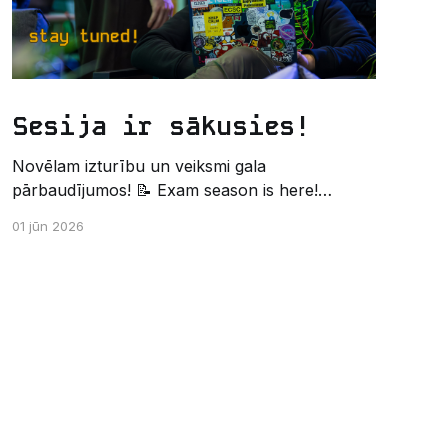
Sesija ir sākusies!
Novēlam izturību un veiksmi gala
pārbaudījumos! 📝 Exam season is here!
Wishing the best of luck and strength in the
01 jūn 2026
final exams! ✍️ – Datorikas studējošo
pašpārvaldes komunikācijas virziens