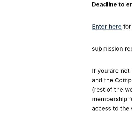
Deadline to en
Enter here
for
submission re
If you are no
and the Compu
(rest of the w
membership fo
access to the 