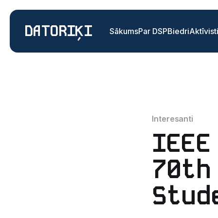
DATORIĶI
Sākums
Par DSP
Biedri
Aktīvist
Interesanti
IEEE
70th
Stud