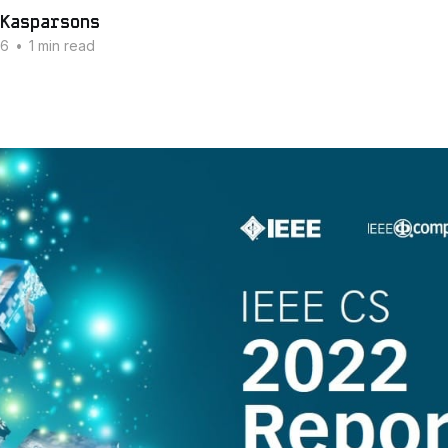
Kasparsons
16
•
1 min read