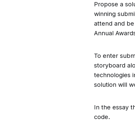
Propose a solu
winning submi
attend and be
Annual Awards
To enter submi
storyboard al
technologies i
solution will w
In the essay t
code.