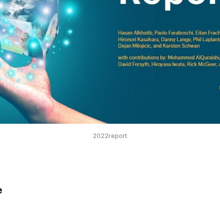
2022report
e