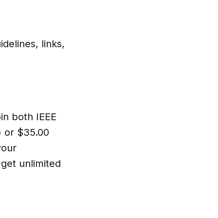
delines, links,
in both IEEE
) or $35.00
your
get unlimited