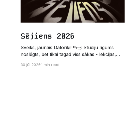
Sējiens 2026
Sveiks, jaunais Datoriķi! 👋🏻 Studiju līgums
noslēgts, bet tikai tagad viss sākas - lekcijas,
sesijas, nakts kodēšanas un, protams,
30 jūl 2026
1 min read
neaizmirstami piedzīvojumi. Un kas gan būtu
labāks veids, kā iepazīt savu jauno dzīvi LU
EZTF datoriķu vidē, par došanos uz leģendāro
“Sējienu”? 🐱 Šī pirmsaristoteļa nometne
palīdzēs tev iegūt pirmos draugus, ieskatu
studenta