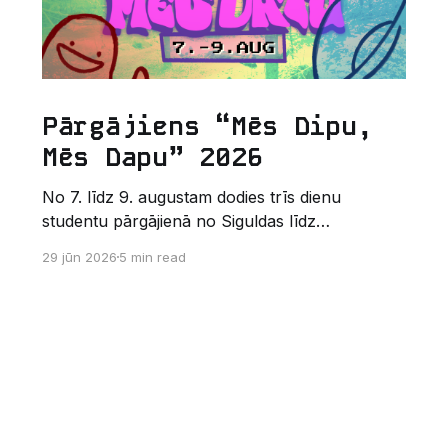
Pārgājiens “Mēs Dipu,
Mēs Dapu” 2026
No 7. līdz 9. augustam dodies trīs dienu
studentu pārgājienā no Siguldas līdz
Augšlīgatnei. Tas nav izturības pārbaudījums,
29 jūn 2026
5 min read
bet gan kopīgs vasaras piedzīvojums dabā.