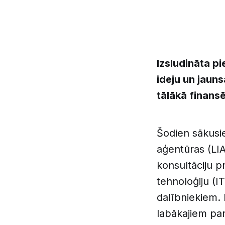
Izsludināta p
ideju un jaun
tālākā finans
Šodien sākusie
aģentūras (LI
konsultāciju p
tehnoloģiju (
dalībniekiem.
labākajiem par