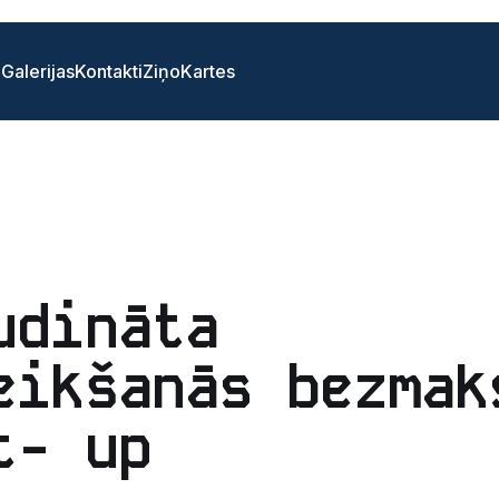
i
Galerijas
Kontakti
Ziņo
Kartes
udināta
eikšanās bezmak
t- up