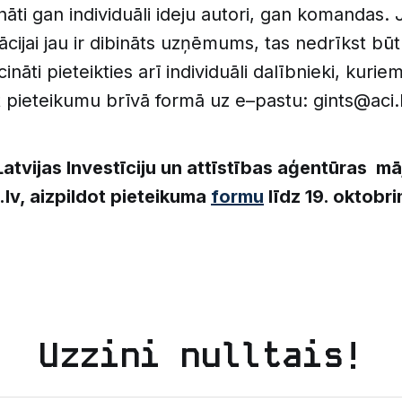
ināti gan individuāli ideju autori, gan komandas.
zācijai jau ir dibināts uzņēmums, tas nedrīkst bū
ināti pieteikties arī individuāli dalībnieki, kuri
t pieteikumu brīvā formā uz e–pastu: gints@aci.
Latvijas Investīciju un attīstības aģentūras m
lv, aizpildot pieteikuma
formu
līdz 19. oktobr
Uzzini nulltais!