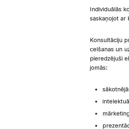
Individuālās ko
saskaņojot ar 
Konsultāciju p
celšanas un u
pieredzējuši e
jomās:
sākotnējās
intelektu
mārketing
prezentāc