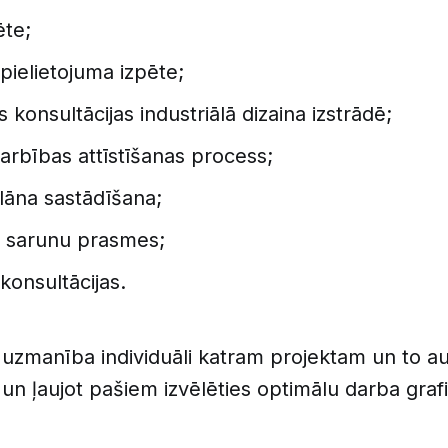
ēte;
pielietojuma izpēte;
 konsultācijas industriālā dizaina izstrādē;
rbības attīstīšanas process;
lāna sastādīšana;
ju sarunu prasmes;
 konsultācijas.
 uzmanība individuāli katram projektam un to a
n ļaujot pašiem izvēlēties optimālu darba graf