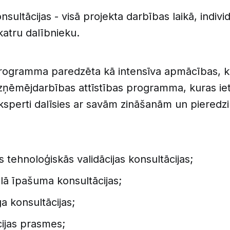
nsultācijas - visā projekta darbības laikā, individ
katru dalībnieku.
rogramma paredzēta kā intensīva apmācības, kva
zņēmējdarbības attīstības programma, kuras ie
ksperti dalīsies ar savām zināšanām un pieredz
 tehnoloģiskās validācijas konsultācijas;
ālā īpašuma konsultācijas;
a konsultācijas;
ijas prasmes;