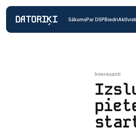
DATORIĶI
Sākums
Par DSP
Biedri
Aktīvist
Interesanti
Izsl
piet
star