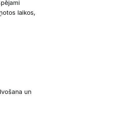
spējami
ņotos laikos,
alvošana un