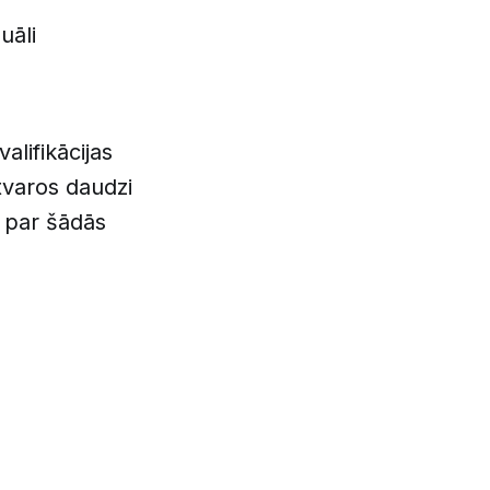
uāli
lifikācijas
tvaros daudzi
i par šādās