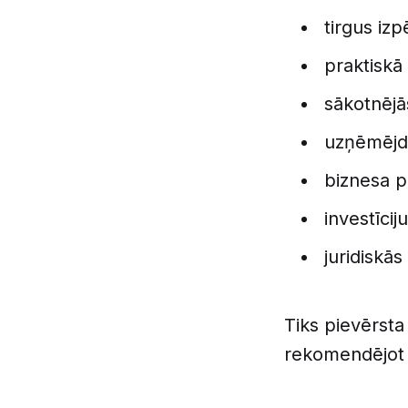
tirgus izp
praktiskā 
sākotnējās
uzņēmējda
biznesa p
investīci
juridiskās
Tiks pievērsta
rekomendējot u