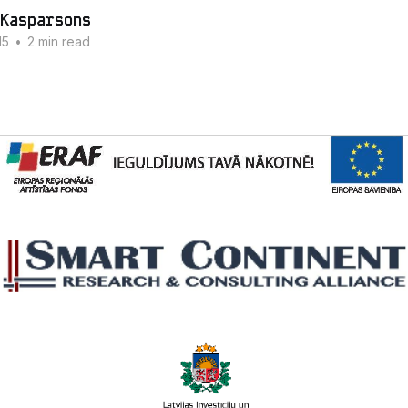
Kasparsons
15
•
2 min read