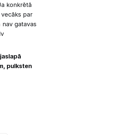
 Ja konkrētā
t vecāks par
em nav gatavas
lv
ājaslapā
im, pulksten