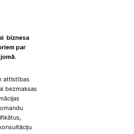
ai biznesa
oriem par
 jomā.
 attīstības
jai bezmaksas
mācijas
 komandu
fikātus,
konsultāciju