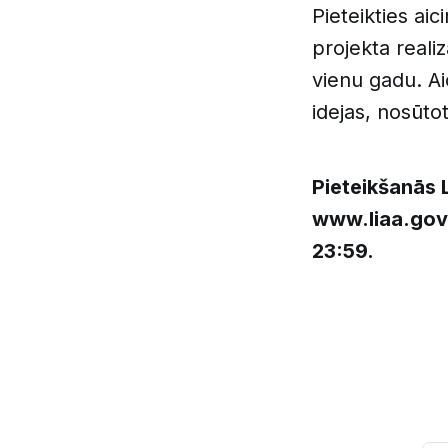
Pieteikties aic
projekta reali
vienu gadu. Aic
idejas, nosūto
Pieteikšanās 
www.liaa.gov.
23:59.