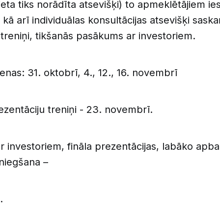
ieta tiks norādīta atsevišķi) to apmeklētājiem ie
 kā arī individuālas konsultācijas atsevišķi saska
 treniņi, tikšanās pasākums ar investoriem.
enas: 31. oktobrī, 4., 12., 16. novembrī
rezentāciju treniņi - 23. novembrī.
r investoriem, fināla prezentācijas, labāko apb
sniegšana –
.