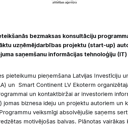
ieteikšanās bezmaksas konsultāciju programm
sāktu uzņēmējdarbības projektu (start-up) aut
ējuma saņemšanu informācijas tehnoloģiju (IT)
s pieteikumu pieņemšana Latvijas Investīciju un
AA) un Smart Continent LV Ekoterm organizēta
rogrammai un kontaktbiržai ar investoriem infor
IT) jomas biznesa ideju un projektu autoriem un
 Programmu veiksmīgi absolvējušie saņems serti
edzētas motivējošas balvas. Plānotas vairākas 