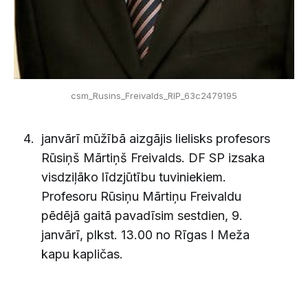
csm_Rusins_Freivalds_RIP_63c2479195
janvārī mūžībā aizgājis lielisks profesors
Rūsiņš Mārtiņš Freivalds. DF SP izsaka
visdziļāko līdzjūtību tuviniekiem.
Profesoru Rūsiņu Mārtiņu Freivaldu
pēdējā gaitā pavadīsim sestdien, 9.
janvārī, plkst. 13.00 no Rīgas I Meža
kapu kapličas.