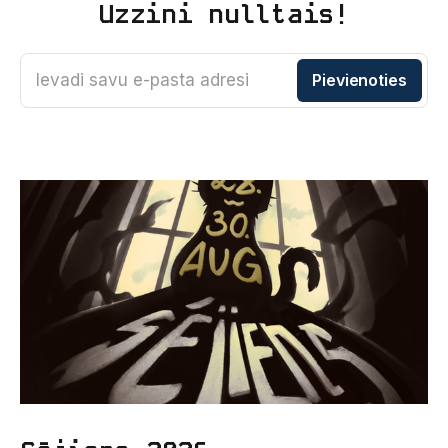
Uzzini nulltais!
Ievadi savu e-pasta adresi
Pievienoties