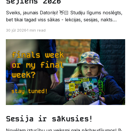
Sējiens 2026
Sveiks, jaunais Datoriķi! 👋🏻 Studiju līgums noslēgts,
bet tikai tagad viss sākas - lekcijas, sesijas, nakts
kodēšanas un, protams, neaizmirstami piedzīvojumi.
30 jūl 2026
1 min read
Un kas gan būtu labāks veids, kā iepazīt savu jauno
dzīvi LU EZTF datoriķu vidē, par došanos uz
leģendāro “Sējienu”? 🐱 Šī pirmsaristoteļa nometne
palīdzēs tev iegūt pirmos draugus, ieskatu studenta
Sesija ir sākusies!
Novēlam izturību un veiksmi gala pārbaudījumos! 📝