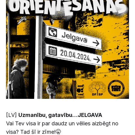
[LV]
Uzmanību, gatavību…JELGAVA
Vai Tev visa ir par daudz un vēlies aizbēgt no
visa? Tad šī ir zīme!🤫