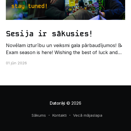
Sesija ir sākusies!
Novēlam izturību un veiksmi gala pārbaudījumos! 📝
Exam season is here! Wishing the best of luck and
strength in the final exams! ✍️ – Datorikas studējošo
01 jūn 2026
pašpārvaldes komunikācijas virziens
Datoriķi
© 2026
Sākums
Kontakti
Vecā mājaslapa