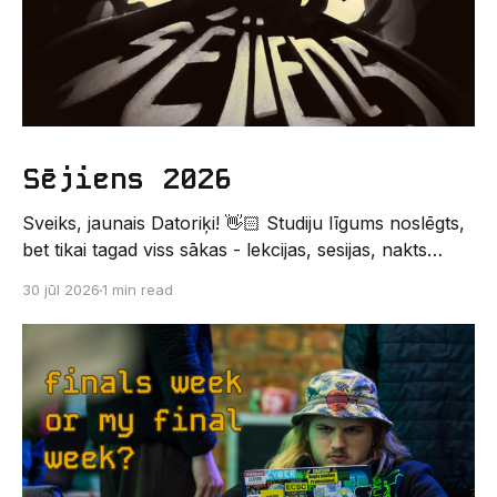
Sējiens 2026
Sveiks, jaunais Datoriķi! 👋🏻 Studiju līgums noslēgts,
bet tikai tagad viss sākas - lekcijas, sesijas, nakts
kodēšanas un, protams, neaizmirstami piedzīvojumi.
30 jūl 2026
1 min read
Un kas gan būtu labāks veids, kā iepazīt savu jauno
dzīvi LU EZTF datoriķu vidē, par došanos uz
leģendāro “Sējienu”? 🐱 Šī pirmsaristoteļa nometne
palīdzēs tev iegūt pirmos draugus, ieskatu studenta