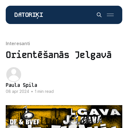
DATORIĶI
Interesanti
Orientēšanās Jelgavā
Paula Spila
08 apr 2024
•
1 min read