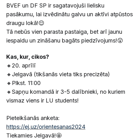
BVEF un DF SP ir sagatavojuši lielisku
pasākumu, lai izvēdinātu galvu un aktīvi atpūstos
draugu lokā!😌
Tā nebūs vien parasta pastaiga, bet arī jaunu
iespaidu un zināšanu bagāts piedzīvojums!😲
Kas, kur, cikos?
🔸20. aprīlī
🔸Jelgavā (tikšanās vieta tiks precizēta)
🔸Plkst. 11:00
🔸Sapņu komandā ir 3-5 dalībnieki, no kuriem
vismaz viens ir LU students!
Pieteikšanās anketa:
https://ej.uz/orientesanas2024
Tiekamies Jelgavā!🤩