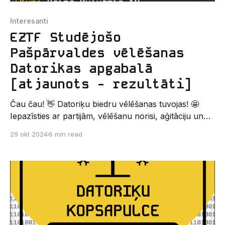
Interesanti
EZTF Studējošo
Pašpārvaldes vēlēšanas
Datorikas apgabalā
[atjaunots - rezultāti]
Čau čau! 👋 Datoriķu biedru vēlēšanas tuvojas! 🤩
Iepazīsties ar partijām, vēlēšanu norisi, aģitāciju un
rezultātiem. Vēlēšanu rezultāti Apsveicam jaunos
29 okt 2024
6 min read
EZTF Datorikas SP 1. sasaukuma biedrus! Veiksmi un
izturību visa sasaukuma laikā! 1. Jānis Helvijs
Jaunzems 2. Paula Sergūtina 3. Izabella Alesandra
Ali 4. Alise Misiņa 5. Linda Jansone 6. Deniss Petrovs