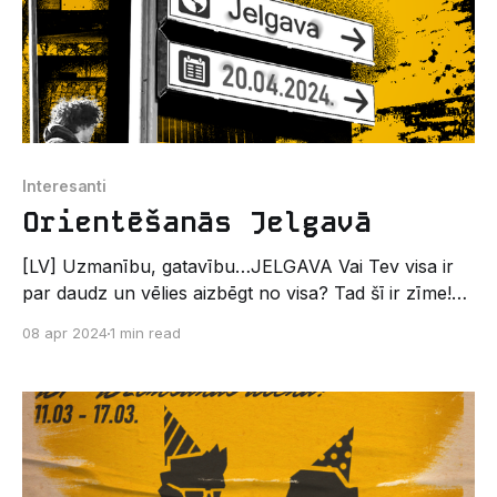
Interesanti
Orientēšanās Jelgavā
[LV] Uzmanību, gatavību…JELGAVA Vai Tev visa ir
par daudz un vēlies aizbēgt no visa? Tad šī ir zīme!🤫
BVEF un DF SP ir sagatavojuši lielisku pasākumu, lai
08 apr 2024
1 min read
izvēdinātu galvu un aktīvi atpūstos draugu lokā!😌 Tā
nebūs vien parasta pastaiga, bet arī jaunu iespaidu
un zināšanu bagāts piedzīvojums!😲 Kas, kur,