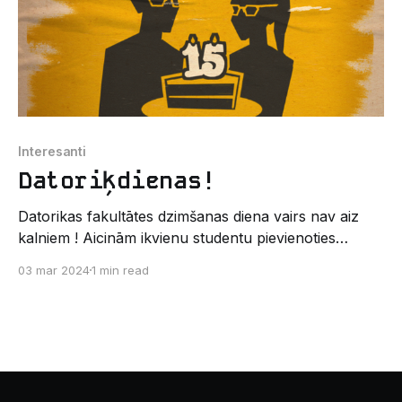
Interesanti
Datoriķdienas!
Datorikas fakultātes dzimšanas diena vairs nav aiz
kalniem ! Aicinām ikvienu studentu pievienoties
mums, lai kopā svinētu šo īpašo notikumu - 15 gadu
03 mar 2024
1 min read
jubileju. Mūsu nedēļa būs piepildīta ar dažādām
aktivitātēm, kas iedvesmos un izklaidēs . Bet tas nav
viss - mēs visiem Datorikas fakultātes studentiem
esam sagatavojuši arī garšīgu kūku, lai