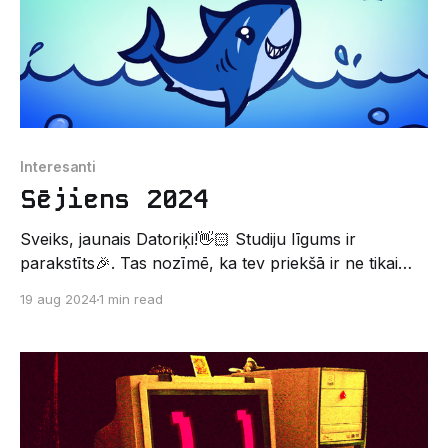
Interesanti
Sējiens 2024
Sveiks, jaunais Datoriķi!👋🏻 Studiju līgums ir
parakstīts🎉. Tas nozīmē, ka tev priekšā ir ne tikai
lekcijas un eksāmeni, bet arī vesela piedzīvojumu jūra
19 aug 2024
1 min read
🌊. Un kur gan labāk sākt šo aizraujošo ceļojumu, ja
ne Datoriķu leģendārajā pirmsaristotelī – “Sējiens”🦈!
Nāc un piedzīvo, kāda īstenībā ir datorikas studentu
dzīve! “Sējiens” ir pirmkursnieku nometne,