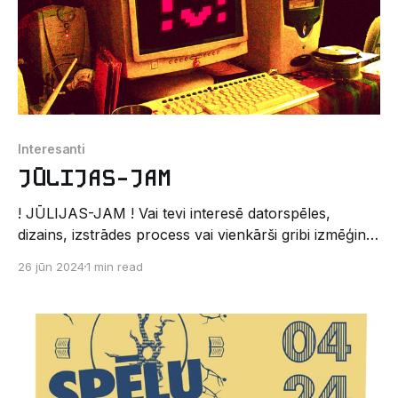
Interesanti
JŪLIJAS-JAM
! JŪLIJAS-JAM ! Vai tevi interesē datorspēles,
dizains, izstrādes process vai vienkārši gribi izmēģināt
ko jaunu? Tad laiks taisīt zapti 🫙 🧑‍🍳 Piedalies LU
26 jūn 2024
1 min read
datoriķu veidotajā GAME JAM! Trīs dienu garš spēļu
izstrādes izaicinājums jebkuram. Brīvi pēc izvēles vai
kopā ar citiem pēc slepenās Jūlijas tēmas 👀 izstrādā
kādu pavisam jaunu spēles ideju! 📅 KAD ? 25.