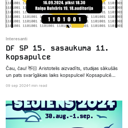
Interesanti
DF SP 15. sasaukuma 11.
kopsapulce
Čau, čau! 👋🏻 Aristotelis aizvadīts, studijas sākušās
un pats svarīgākais laiks kopspulcei! Kopsapulcē
varēsi uzzināt, kas ir Datorikas Studentu
09 sep 2024
1 min read
pašpārvalde, ielūkoties tās darbībā un lēmumu
pieņemšanā😎 📆Kad: 16. septembrī ⏰Cikos: 18:30 📍
Kur: Raiņa Bulvāris 19, 18. auditorija Ja vēlies
iesaistīties pašpārvaldē, sirsnīgi aicinām ierasties uz
kopsapulci, taču apmeklējums nav obligāts