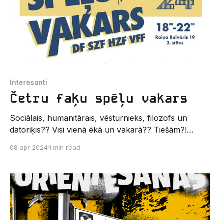
Interesanti
Četru faķu spēļu vakars
Sociālais, humanitārais, vēsturnieks, filozofs un
datoriķis?? Visi vienā ēkā un vakarā?? Tiešām?!
Tiešām - ČETRU FAKULTĀŠU SPĒĻU VAKARS ! Nāc
08 apr 2024
1 min read
un piedalies, kā arī iepazīsti cilvēkus no citām
fakultātēm! Būs turnīri, kuros varēsi iegūt balvas: ✨
katras fakultātes SP sagatavotais Kahoot (kopā 4); ✨
novusa turnīrs; ✨ JustDance turnīrs. Protams, būs
arī dažādas galda