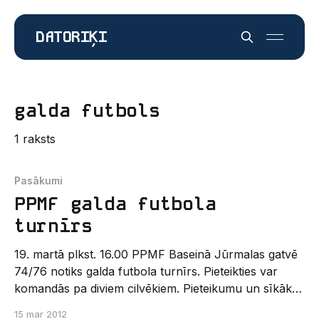
DATORIĶI
galda futbols
1 raksts
Pasākumi
PPMF galda futbola
turnīrs
19. martā plkst. 16.00 PPMF Baseinā Jūrmalas gatvē
74/76 notiks galda futbola turnīrs. Pieteikties var
komandās pa diviem cilvēkiem. Pieteikumu un sīkāka
informācija pie Pētera Dāna, sūtot e-pastu uz
15 mar 2012