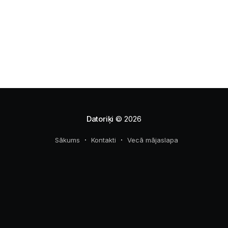
peeterisduunis@gmail.com līdz 19. marta plkst. 15.30.
Datoriķi
© 2026
Sākums
Kontakti
Vecā mājaslapa