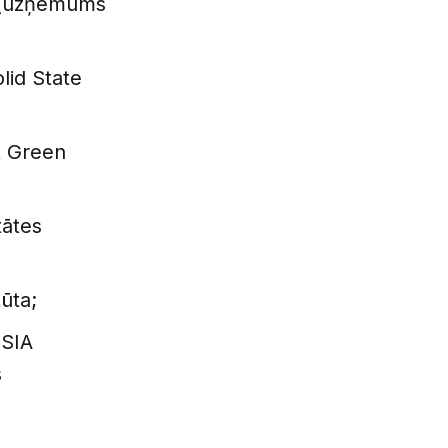
s (uzņēmums
lid State
t Green
tātes
ūta;
(SIA
s