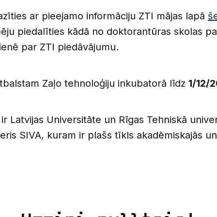
azīties ar pieejamo informāciju ZTI mājas lapā
še
pēju piedalīties kādā no doktorantūras skolas 
tienē par ZTI piedāvājumu.
tbalstam Zaļo tehnoloģiju inkubatorā līdz
1/12/2
 ir Latvijas Universitāte un Rīgas Tehniskā univer
ris SIVA, kuram ir plašs tīkls akadēmiskajās u