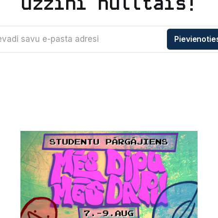
Uzzini nulltais!
evadi savu e-pasta adresi
Pievienotie