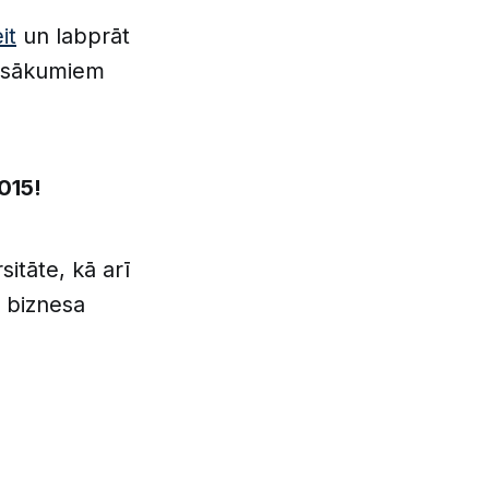
it
un labprāt
pasākumiem
015!
sitāte, kā arī
n biznesa