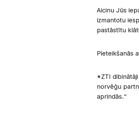
Aicinu Jūs iep
izmantotu ies
pastāstītu klā
Pieteikšanās a
*ZTI dibinātāji
norvēģu partne
aprindās.“