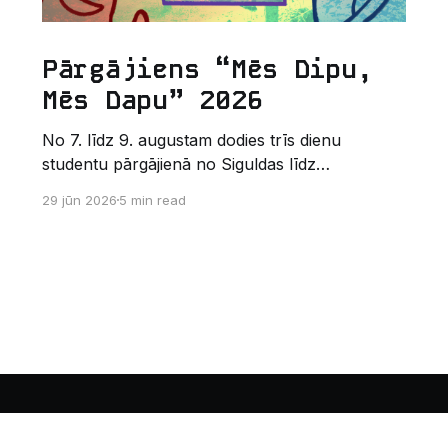
Pārgājiens “Mēs Dipu,
Mēs Dapu” 2026
No 7. līdz 9. augustam dodies trīs dienu
studentu pārgājienā no Siguldas līdz
Augšlīgatnei. Tas nav izturības pārbaudījums,
29 jūn 2026
5 min read
bet gan kopīgs vasaras piedzīvojums dabā.
Sākums
Kontakti
Vecā mājaslapa