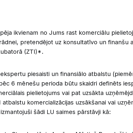
 iespēja ikvienam no Jums rast komerciālu pieliet
strādnei, pretendējot uz konsultatīvo un finanšu 
kubatorā (ZTI)*.
ekspertu piesaisti un finansiālo atbalstu (piemē
i pēc 6 mēnešu perioda būtu skaidri definēts ie
erciālais pielietojums vai pat uzsākta uzņēmējd
 atbalstu komercializācijas uzsākšanai vai uzņ
r izmantojuši šādi LU saimes pārstāvji kā: