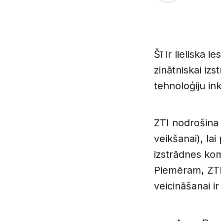
Šī ir lieliska
zinātniskai iz
tehnoloģiju in
ZTI nodrošina 
veikšanai), la
izstrādnes kom
Piemēram, ZTI
veicināšanai i