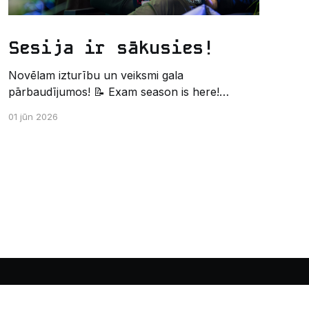
Sesija ir sākusies!
Novēlam izturību un veiksmi gala
pārbaudījumos! 📝 Exam season is here!
Wishing the best of luck and strength in the
01 jūn 2026
final exams! ✍️ – Datorikas studējošo
pašpārvaldes komunikācijas virziens