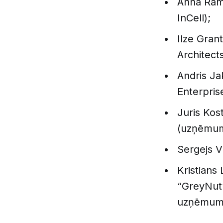
Anna Ram
InCell);
Ilze Gran
Architects
Andris J
Enterpris
Juris Kos
(uzņēmums
Sergejs V
Kristians
“GreyNut”
uzņēmum