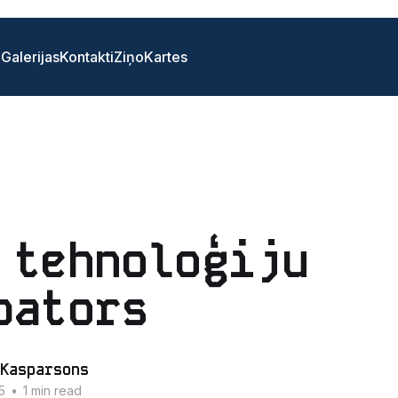
i
Galerijas
Kontakti
Ziņo
Kartes
 tehnoloģiju
bators
Kasparsons
5
•
1 min read