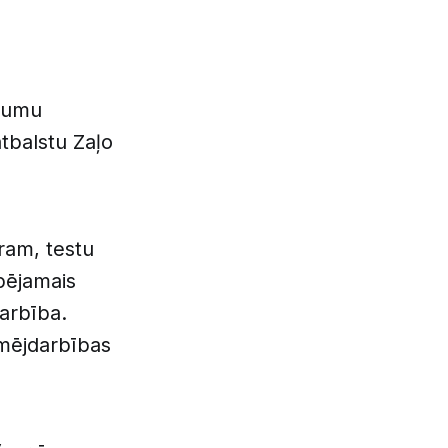
ojumu
atbalstu Zaļo
ram, testu
spējamais
arbība.
ēmējdarbības