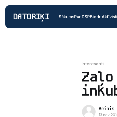
DATORIĶI
Sākums
Par DSP
Biedri
Aktīvist
Interesanti
Zaļo
inku
Reinis 
13 nov 201