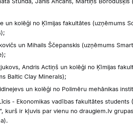
ata Stunda, Jānis Ancāns, Mārtiņš Borodušķi
te un kolēģi no Ķīmijas fakultātes (uzņēmums So
);
akovičs un Mihails Ščepanskis (uzņēmums Smar
e);
tjukovs, Andris Actiņš un kolēģi no Ķīmijas fakul
 Baltic Clay Minerals);
idinejevs un kolēģi no Polimēru mehānikas instit
 Līcis - Ekonomikas vadības fakultātes students 
, kurš ir kļuvis par vienu no draugiem.lv grupa
a).